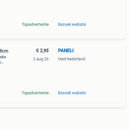
 per
Topadvertentie
Bezoek website
€ 2,95
PANELI
18cm
ieke
2 aug 26
Heel Nederland
e
n
Topadvertentie
Bezoek website