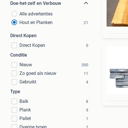
Doe-het-zelf en Verbouw
Alle advertenties
Hout en Planken
21
Direct Kopen
Direct Kopen
0
Conditie
Nieuw
300
Zo goed als nieuw
11
Gebruikt
4
Type
Balk
8
Plank
9
Pallet
1
Overige typen
2