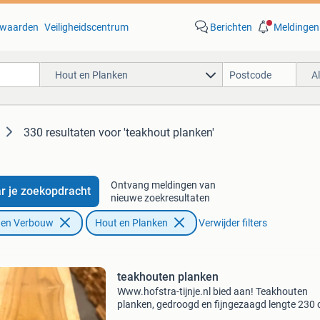
waarden
Veiligheidscentrum
Berichten
Meldingen
Hout en Planken
A
330 resultaten
voor 'teakhout planken'
Ontvang meldingen van
r je zoekopdracht
nieuwe zoekresultaten
f en Verbouw
Hout en Planken
Verwijder filters
teakhouten planken
Www.hofstra-tijnje.nl bied aan! Teakhouten
planken, gedroogd en fijngezaagd lengte 230 
dikte 28 mm in de volgende 3 breedtes 10,5 cm