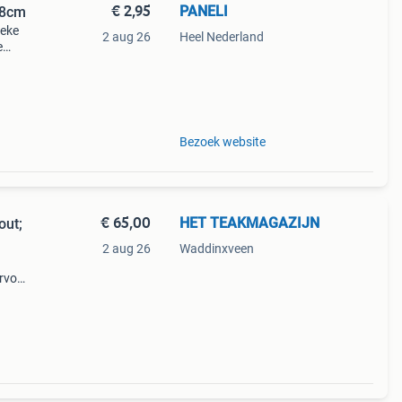
€ 2,95
PANELI
18cm
ieke
2 aug 26
Heel Nederland
e
n
Bezoek website
€ 65,00
HET TEAKMAGAZIJN
out;
2 aug 26
Waddinxveen
ervoor
 of de