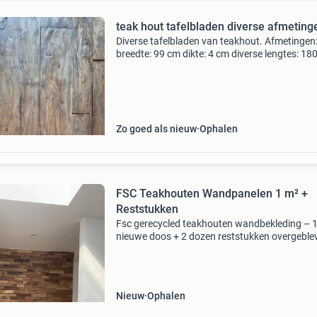
teak hout tafelbladen diverse afmeting
Diverse tafelbladen van teakhout. Afmetingen
breedte: 99 cm dikte: 4 cm diverse lengtes: 180
-> €50,- 200 cm --> €60,- 220 cm --> €75,-
Zo goed als nieuw
Ophalen
FSC Teakhouten Wandpanelen 1 m² +
Reststukken
Fsc gerecycled teakhouten wandbekleding – 
nieuwe doos + 2 dozen reststukken overgeble
van onze eigen verbouwing. Inbegrepen: 1
ongeopende doos (10 panelen = 1 m²) 2 doze
reststukken van ons
Nieuw
Ophalen