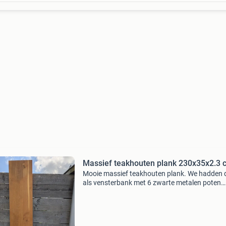
Massief teakhouten plank 230x35x2.3 
Mooie massief teakhouten plank. We hadden 
als vensterbank met 6 zwarte metalen poten
(hoogte 52 cm). De metalen poten kan je erbij
krijgen.