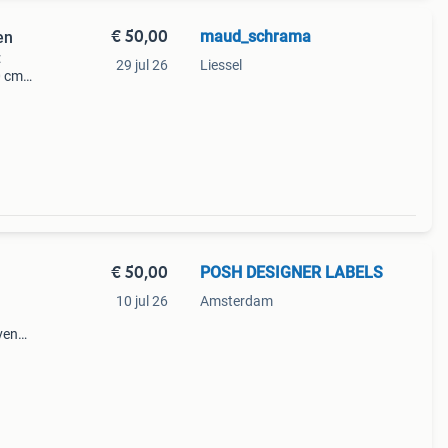
€ 50,00
maud_schrama
en
:
29 jul 26
Liessel
 cm -
€ 50,00
POSH DESIGNER LABELS
10 jul 26
Amsterdam
1
ven
n met