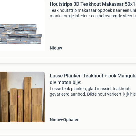
Houtstrips 3D Teakhout Makassar 50x
Teak houtstrip makassar op zoek naar een un
manier om je interieur een betoverende sfeer t
geven? Ontdek de eindeloze mogelijkheden va
houtstrips! Met de natuurlijke uitstraling en
authentieke c
Nieuw
Losse Planken Teakhout + ook Mangoh
div maten bijv:
Losse teak planken, glad massief teakhout,
gevarieerd aanbod. Dikte hout varieert, kijk hi
bij de maten met de prijzen. Bel evt. Eerst even
maat die u wilt in huis is, om teleurstelling te
Nieuw
Ophalen