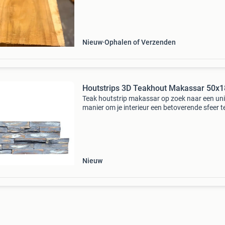
euro per plank inclusief btw 13,5 cm = 11 euro
plank i
Nieuw
Ophalen of Verzenden
Houtstrips 3D Teakhout Makassar 50x
Teak houtstrip makassar op zoek naar een un
manier om je interieur een betoverende sfeer t
geven? Ontdek de eindeloze mogelijkheden va
houtstrips! Met de natuurlijke uitstraling en
authentieke c
Nieuw