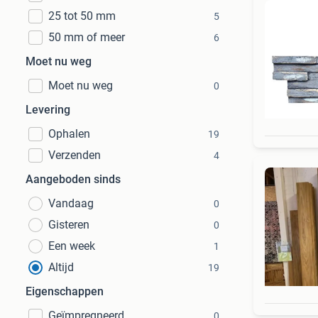
25 tot 50 mm
5
50 mm of meer
6
Moet nu weg
Moet nu weg
0
Levering
Ophalen
19
Verzenden
4
Aangeboden sinds
Vandaag
0
Gisteren
0
Een week
1
Altijd
19
Eigenschappen
Geïmpregneerd
0