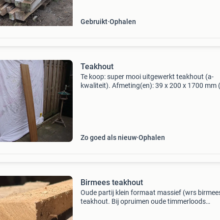
Gebruikt
Ophalen
Teakhout
Te koop: super mooi uitgewerkt teakhout (a-
kwaliteit). Afmeting(en): 39 x 200 x 1700 mm 
stuks) afmeting(en): 75 x 75 x 630 mm (4 stuk
afmeting(en) restanten: 18 x 80 x1000 mm 2 s
en 2 stuks
Zo goed als nieuw
Ophalen
Birmees teakhout
Oude partij klein formaat massief (wrs birmee
teakhout. Bij opruimen oude timmerloods
aangetroffen. Ongeschaafde teak houten pla
60 Stuks, 64 cm, kopse maat: 24 x 65 mm