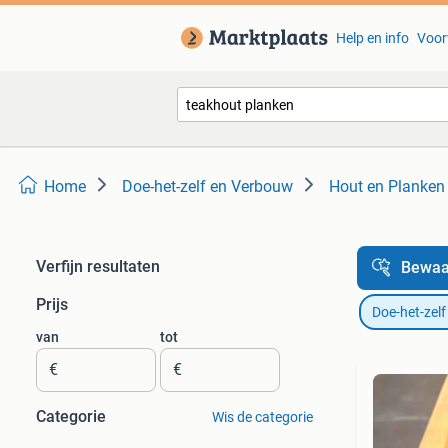
Help en info
Voor
Home
Doe-het-zelf en Verbouw
Hout en Planken
Verfijn resultaten
Bewaa
Prijs
Doe-het-zel
van
tot
€
€
Categorie
Wis de categorie