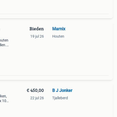
Bieden
Marnix
g
19 jul 26
Houten
outen
llen.
 in
€ 450,00
B J Jonker
lken,
22 jul 26
Tjalleberd
x 10
n
ten of