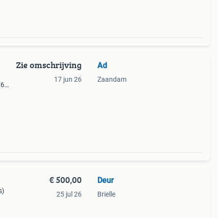
Zie omschrijving
Ad
17 jun 26
Zaandam
(6
s)
tuks,
€ 500,00
Deur
s)
25 jul 26
Brielle
nken.