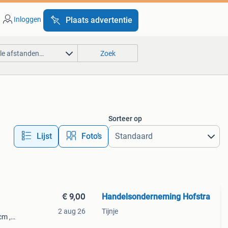
Inloggen
Plaats advertentie
lle afstanden…
Zoek
Sorteer op
Lijst
Foto’s
€ 9,00
Handelsonderneming Hofstra
2 aug 26
Tijnje
cm ,
 = 9