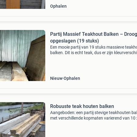
Ophalen
Partij Massief Teakhout Balken – Droo
opgeslagen (19 stuks)
Een mooie partij van 19 stuks massieve teakh
balken. Dit is echt teak, dus er zijn kleurverschi
Het hout is altijd droog opgeslagen en verkeert
goede conditie. Ideaal voor hoogwaardige me
Nieuw
Ophalen
Robuuste teak houten balken
Aangeboden: een partij stevige teakhouten ba
met verschillende kopmaten varierend van 10 
tot 17 x 17 cm lengtrs circs 2.3 Mtr 15 stuks o
totaal ideaal voor constructiewerk, tuinprojec