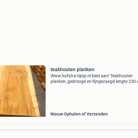
teakhouten planken
Www.hofstra-tijnje.nl bied aan! Teakhouten
planken, gedroogd en fijngezaagd lengte 230 
dikte 28 mm in de volgende 3 breedtes 10,5 cm
euro per plank inclusief btw 13,5 cm = 11 euro
plank i
Nieuw
Ophalen of Verzenden