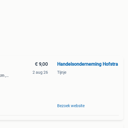
€ 9,00
Handelsonderneming Hofstra
2 aug 26
Tijnje
cm ,
 = 9
 per
Bezoek website