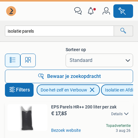
Isolatie en Afdichting
Sorteer op
Alle afstanden…
Bewaar je zoekopdracht
Filters
Doe-het-zelf en Verbouw
Isolatie en Afdich
EPS Parels HR++ 200 liter per zak
€ 17,85
Details
Topadvertentie
Bezoek website
3 aug 26