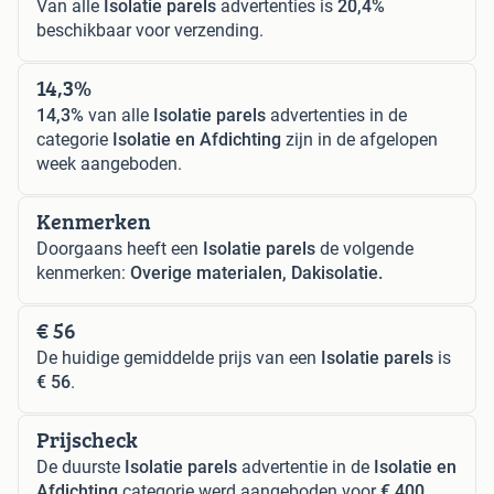
Van alle
Isolatie parels
advertenties is
20,4%
beschikbaar voor verzending.
14,3%
14,3%
van alle
Isolatie parels
advertenties in de
categorie
Isolatie en Afdichting
zijn in de afgelopen
week aangeboden.
Kenmerken
Doorgaans heeft een
Isolatie parels
de volgende
kenmerken:
Overige materialen, Dakisolatie.
€ 56
De huidige gemiddelde prijs van een
Isolatie parels
is
€ 56
.
Prijscheck
De duurste
Isolatie parels
advertentie in de
Isolatie en
Afdichting
categorie werd aangeboden voor
€ 400
,