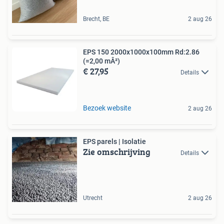
Brecht, BE
2 aug 26
EPS 150 2000x1000x100mm Rd:2.86
(=2,00 mÂ²)
€ 27,95
Details
Bezoek website
2 aug 26
EPS parels | Isolatie
Zie omschrijving
Details
Utrecht
2 aug 26