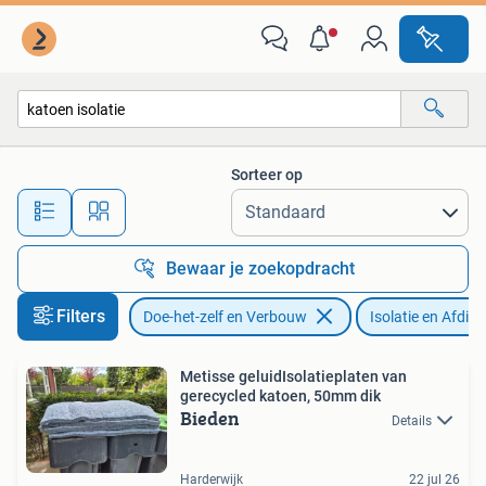
Isolatie en Afdichting
Sorteer op
Alle afstanden…
Bewaar je zoekopdracht
Filters
Doe-het-zelf en Verbouw
Isolatie en Afdich
Metisse geluidIsolatieplaten van
gerecycled katoen, 50mm dik
Bieden
Details
Harderwijk
22 jul 26