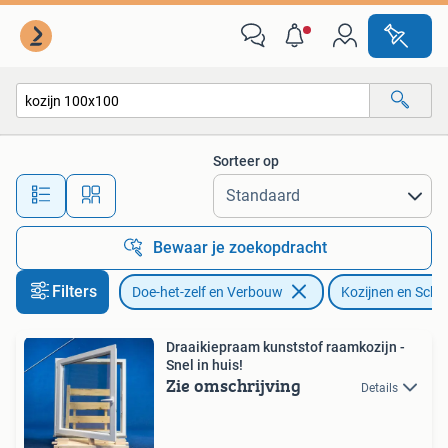
Kozijnen en Schuifpuien
Sorteer op
Alle afstanden…
Bewaar je zoekopdracht
Filters
Doe-het-zelf en Verbouw
Kozijnen en Schu
Draaikiepraam kunststof raamkozijn -
Snel in huis!
Zie omschrijving
Details