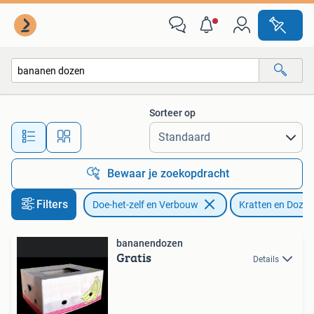
Kratten en Dozen
Sorteer op
Alle afstanden…
Bewaar je zoekopdracht
Filters
Doe-het-zelf en Verbouw
Kratten en Dozen
bananendozen
Gratis
Details