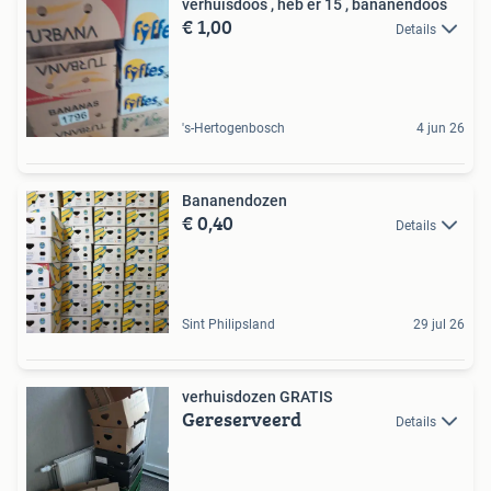
verhuisdoos , heb er 15 , bananendoos
€ 1,00
Details
's-Hertogenbosch
4 jun 26
Bananendozen
€ 0,40
Details
Sint Philipsland
29 jul 26
verhuisdozen GRATIS
Gereserveerd
Details