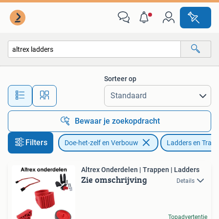
Ladders en Trappen
Sorteer op
Alle afstanden…
Bewaar je zoekopdracht
Filters
Doe-het-zelf en Verbouw
Ladders en Trap
Altrex Onderdelen | Trappen | Ladders
Zie omschrijving
Details
Topadvertentie