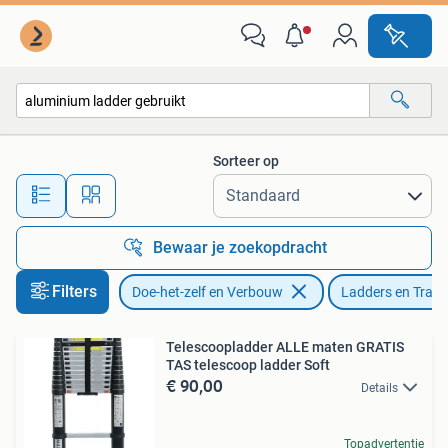
Ladders en Trappen
Sorteer op
Alle afstanden…
Bewaar je zoekopdracht
Filters
Doe-het-zelf en Verbouw
Ladders en Trap
Telescoopladder ALLE maten GRATIS
TAS telescoop ladder Soft
€ 90,00
Details
Topadvertentie