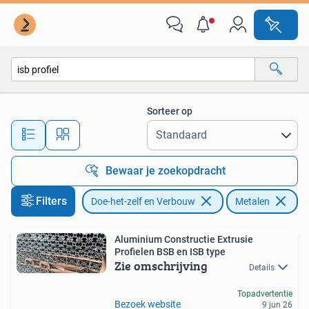
Metalen
Sorteer op
Alle afstanden…
Bewaar je zoekopdracht
Filters
Doe-het-zelf en Verbouw
Metalen
Ve
Aluminium Constructie Extrusie
Profielen BSB en ISB type
Zie omschrijving
Details
Topadvertentie
Bezoek website
9 jun 26