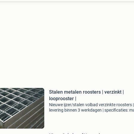
Stalen metalen roosters | verzinkt |
looprooster |
Nieuwe ijzer/stalen volbad verzinkte roosters |
levering binnen 3 werkdagen | specificaties: m
3 x 3 cm draagstaven: 2 mm dik draagstaven:
mm dik bij vrije overspanning 120 cm of meer.
Hieronde