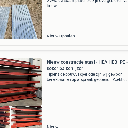
2 zwaluwstaart platen ze zijn overgebleven va
bouw
Nieuw
Ophalen
Nieuw constructie staal - HEA HEB IPE -
koker balken ijzer
Tijdens de bouwvakperiode zijn wij gewoon
bereikbaar en op afspraak geopend!! Zoekt u
constructiestaal voor uw project? Bij ons bent
aan het goede adres. Wij kunnen alle
constructiestaal leveren teg
Nieuw