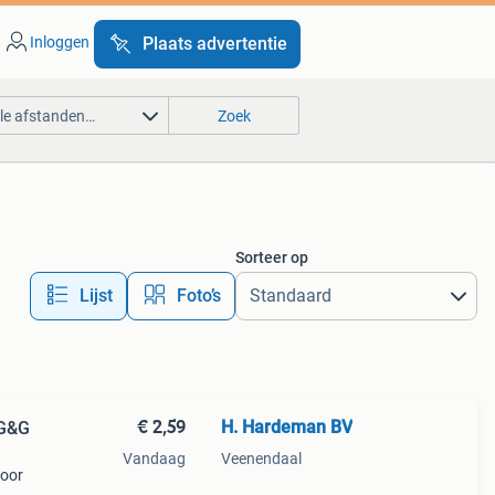
Inloggen
Plaats advertentie
lle afstanden…
Zoek
Sorteer op
Lijst
Foto’s
€ 2,59
H. Hardeman BV
 G&G
Vandaag
Veenendaal
voor