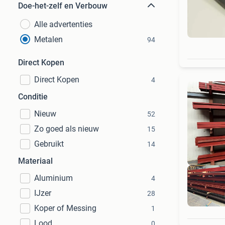
Doe-het-zelf en Verbouw
Alle advertenties
Metalen
94
Direct Kopen
Direct Kopen
4
Conditie
Nieuw
52
Zo goed als nieuw
15
Gebruikt
14
Materiaal
Aluminium
4
IJzer
28
Koper of Messing
1
Lood
0