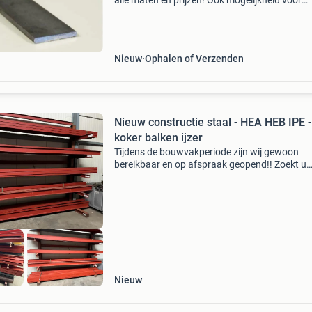
alle maten en prijzen! Ook mogelijkheid voor
afhalen (zonder afspraak!) Wij leveren uit voo
tegen scherpe prijzen alle soorten staalprofiel
Nieuw
Ophalen of Verzenden
Nieuw constructie staal - HEA HEB IPE -
koker balken ijzer
Tijdens de bouwvakperiode zijn wij gewoon
bereikbaar en op afspraak geopend!! Zoekt u
constructiestaal voor uw project? Bij ons bent
aan het goede adres. Wij kunnen alle
constructiestaal leveren teg
Nieuw