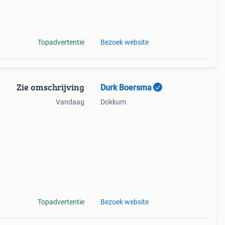
rraad
en en
Topadvertentie
Bezoek website
Zie omschrijving
Durk Boersma
Vandaag
Dokkum
 u
Topadvertentie
Bezoek website