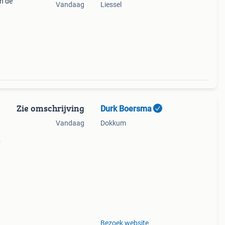
n de
Vandaag
Liessel
Zie omschrijving
Durk Boersma
Vandaag
Dokkum
 u
Bezoek website