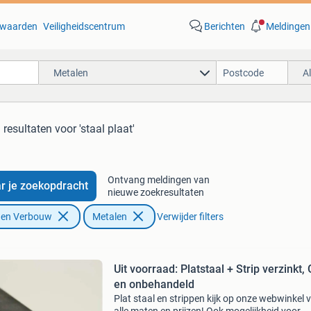
waarden
Veiligheidscentrum
Berichten
Meldingen
Metalen
A
 resultaten
voor 'staal plaat'
Ontvang meldingen van
r je zoekopdracht
nieuwe zoekresultaten
f en Verbouw
Metalen
Verwijder filters
Uit voorraad: Platstaal + Strip verzinkt,
en onbehandeld
Plat staal en strippen kijk op onze webwinkel 