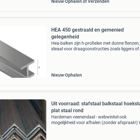
Nieuw
Ophalen of Verzenden
HEA 450 gestraald en gemenied
gelegenheid
Hea-balken zijn h-profielen met dunne flenzen,
ideaal voor draagconstructies zoals liggers of
staanders. Dankzij het lagere gewicht zijn ze
makkelijker te verwerken dan heb of hem vari
Leverbaar
Nieuw
Ophalen
Uit voorraad: stafstaal balkstaal hoekst
plat staal rond
Hardeman veenendaal - webwinkel ook
mogelijkheid voor afhalen (zonder afspraak!) 
leveren uit voorraad tegen scherpe prijzen alle
soorten staalprofielen en staalplaten met 22 
vrachtwagens zij