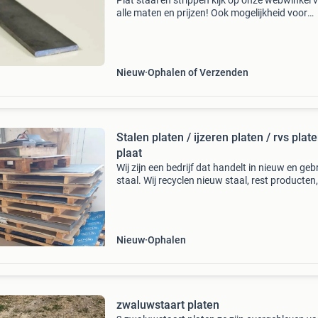
Plat staal en strippen kijk op onze webwinkel 
alle maten en prijzen! Ook mogelijkheid voor
afhalen (zonder afspraak!) Wij leveren uit voo
tegen scherpe prijzen alle soorten staalprofiel
Nieuw
Ophalen of Verzenden
Stalen platen / ijzeren platen / rvs plate
plaat
Wij zijn een bedrijf dat handelt in nieuw en geb
staal. Wij recyclen nieuw staal, rest producten,
fabrikaten, of niet gebruikt staal en overtollige
voorraden zodat u voor een scherpe prijs e
Nieuw
Ophalen
zwaluwstaart platen