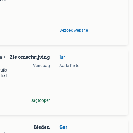
voor
rraad
en en
Bezoek website
Zie omschrijving
jur
n /
Vandaag
Aarle-Rixtel
ruikt
 half
Dagtopper
Bieden
Ger