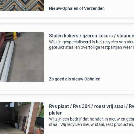
Nieuw
Ophalen of Verzenden
Stalen kokers / ijzeren kokers / staand
Wij zijn gespecialiseerd in het recyclen van ni
gebruikt staal en overtollige restpartijen weer 
markt te brengen hierbij aangeboden prachtig
stalen kokers gepoedercoat wit. Deze kokers z
Zo goed als nieuw
Ophalen
Rvs plaat / Rvs 304 / roest vrij staal / R
platen
Wij zijn een bedrijf dat handelt in nieuw en geb
staal. Wij recyclen nieuw staal, rest producten,
fabrikaten, of niet gebruikt staal en overtollige