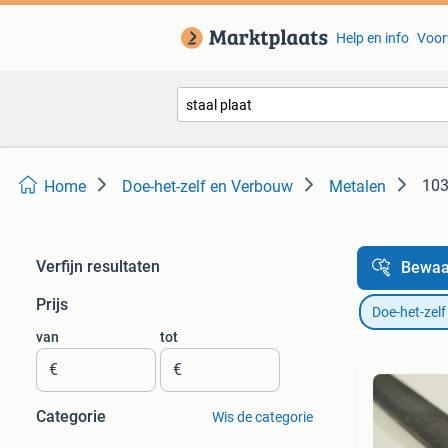
Help en info
Voor
103
Home
Doe-het-zelf en Verbouw
Metalen
Verfijn resultaten
Bewaa
Prijs
Doe-het-zel
van
tot
€
€
Categorie
Wis de categorie