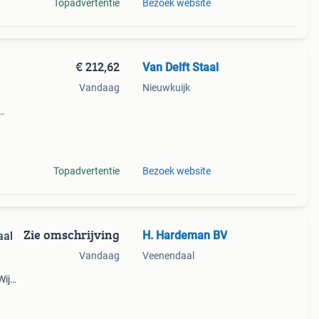
Topadvertentie
Bezoek website
€ 212,62
Van Delft Staal
Vandaag
Nieuwkuijk
anten.
Topadvertentie
Bezoek website
Zie omschrijving
H. Hardeman BV
aal
Vandaag
Veenendaal
Wij
eigen