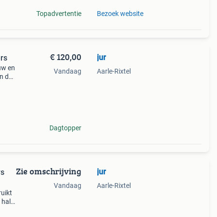
Topadvertentie
Bezoek website
€ 120,00
jur
ers
euw en
Vandaag
Aarle-Rixtel
in de
e
i
Dagtopper
Zie omschrijving
jur
vs
Vandaag
Aarle-Rixtel
ruikt
 half