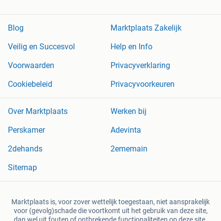
Blog
Marktplaats Zakelijk
Veilig en Succesvol
Help en Info
Voorwaarden
Privacyverklaring
Cookiebeleid
Privacyvoorkeuren
Over Marktplaats
Werken bij
Perskamer
Adevinta
2dehands
2ememain
Sitemap
Marktplaats is, voor zover wettelijk toegestaan, niet aansprakelijk
voor (gevolg)schade die voortkomt uit het gebruik van deze site,
dan wel uit fouten of ontbrekende functionaliteiten op deze site.