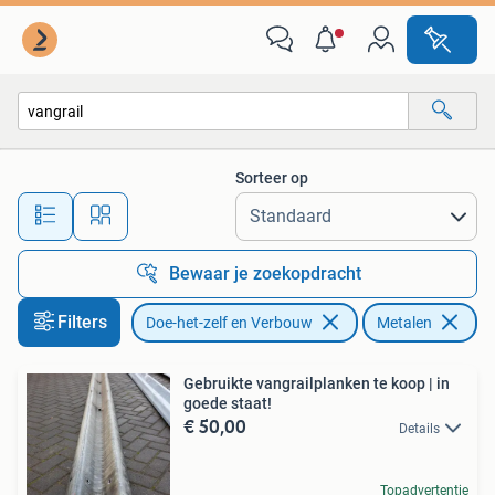
Metalen
Sorteer op
Alle afstanden…
Bewaar je zoekopdracht
Filters
Doe-het-zelf en Verbouw
Metalen
Ve
Gebruikte vangrailplanken te koop | in
goede staat!
€ 50,00
Details
Topadvertentie