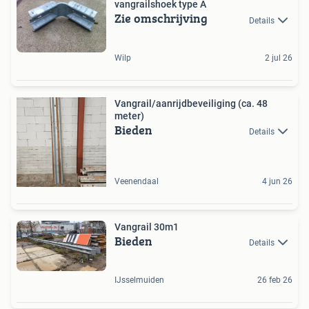
vangrailshoek type A
Zie omschrijving
Details
Wilp
2 jul 26
Vangrail/aanrijdbeveiliging (ca. 48
meter)
Bieden
Details
Veenendaal
4 jun 26
Vangrail 30m1
Bieden
Details
IJsselmuiden
26 feb 26