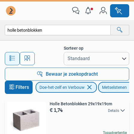
Metselstenen
Sorteer op
Alle afstanden…
Bewaar je zoekopdracht
Filters
Doe-het-zelf en Verbouw
Metselstenen
Holle Betonblokken 29x19x19cm
€ 1,74
Details
Topadvertentie