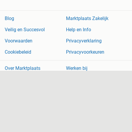
Blog
Marktplaats Zakelijk
Veilig en Succesvol
Help en Info
Voorwaarden
Privacyverklaring
Cookiebeleid
Privacyvoorkeuren
Over Marktplaats
Werken bij
Perskamer
Adevinta
2dehands
2ememain
Sitemap
Marktplaats is, voor zover wettelijk toegestaan, niet aansprakelijk
voor (gevolg)schade die voortkomt uit het gebruik van deze site,