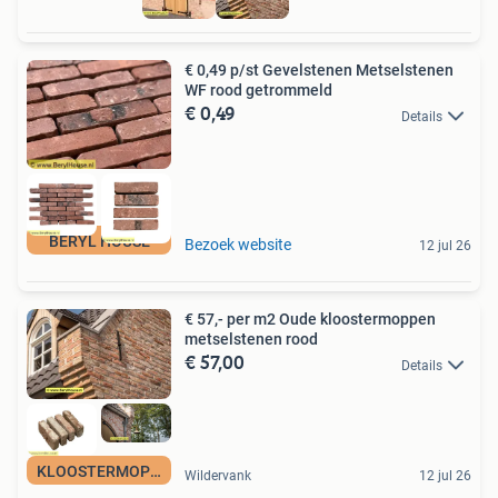
€ 0,49 p/st Gevelstenen Metselstenen
WF rood getrommeld
€ 0,49
Details
BERYL HOUSE
Bezoek website
12 jul 26
€ 57,- per m2 Oude kloostermoppen
metselstenen rood
€ 57,00
Details
KLOOSTERMOPPEN
Wildervank
12 jul 26