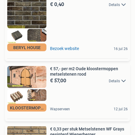
€ 0,40
Details
BERYL HOUSE
Bezoek website
16 jul 26
€ 57,- per m2 Oude kloostermoppen
metselstenen rood
€ 57,00
Details
KLOOSTERMOPPEN
Wapserveen
12 jul 26
€ 0,33 per stuk Metselstenen WF Grays
gesinterd Wienerberger