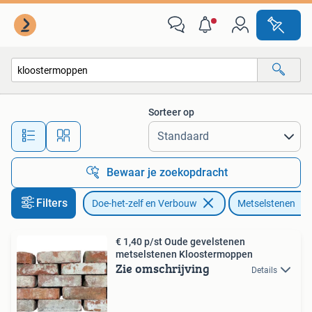
Metselstenen
Sorteer op
Alle afstanden…
Bewaar je zoekopdracht
Filters
Doe-het-zelf en Verbouw
Metselstenen
€ 1,40 p/st Oude gevelstenen
metselstenen Kloostermoppen
Zie omschrijving
Details