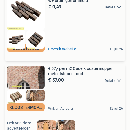
WF bruin getrommeld
€ 0,49
Details
BERYL HOUSE
Bezoek website
15 jul 26
€ 57,- per m2 Oude kloostermoppen
metselstenen rood
€ 57,00
Details
KLOOSTERMOPPEN
Wijk en Aalburg
12 jul 26
Ook van deze
adverteerder