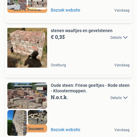
BERYL HOUSE
Bezoek website
Vandaag
stenen waaltjes en gevelstenen
€ 0,35
Details
Oostburg
Vandaag
Oude steen: Friese geeltjes - Rode steen
- Kloostermoppen.
N.o.t.k.
Details
Circulair bouwen
Bezoek website
Vandaag