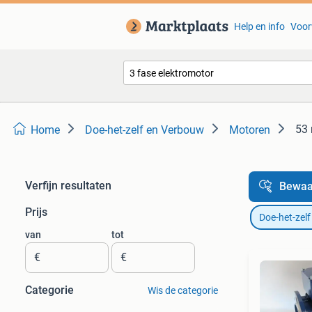
Help en info
Voor
53 
Home
Doe-het-zelf en Verbouw
Motoren
Verfijn resultaten
Bewaa
Prijs
Doe-het-zel
van
tot
€
€
Categorie
Wis de categorie