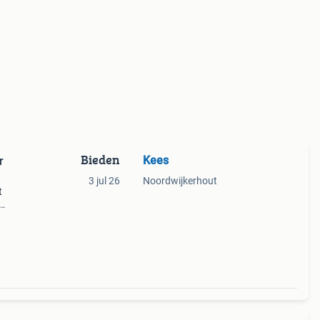
Bieden
Kees
r
3 jul 26
Noordwijkerhout
t
34 cm
al