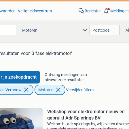
waarden
Veiligheidscentrum
Berichten
Meldingen
Motoren
A
resultaten
voor '3 fase elektromotor'
Ontvang meldingen van
r je zoekopdracht
nieuwe zoekresultaten
f en Verbouw
Motoren
Verwijder filters
Webshop voor elektromotor nieuw en
gebruikt Adr Spierings BV
Welkom bij adr spierings bv, wij leveren diverse