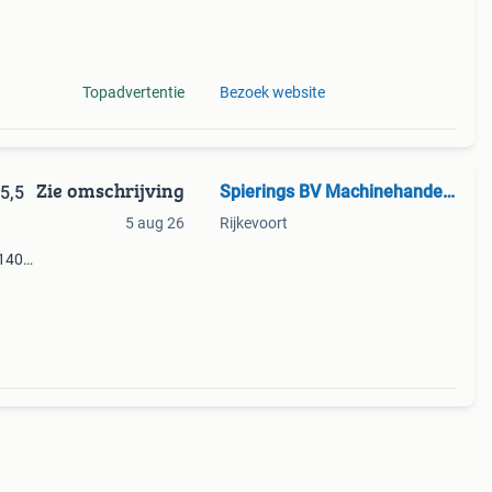
en
nze
Topadvertentie
Bezoek website
Zie omschrijving
Spierings BV Machinehandel en Koeltechniek
5,5
5 aug 26
Rijkevoort
 1400
al
g)