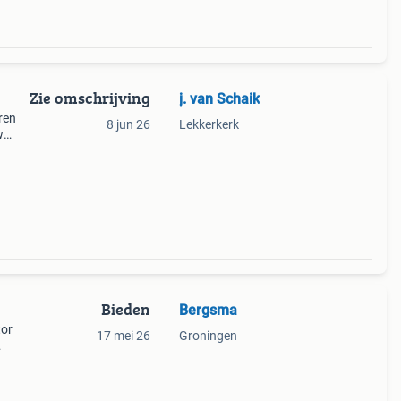
Zie omschrijving
j. van Schaik
ren
8 jun 26
Lekkerkerk
w
zijn
0
Bieden
Bergsma
tor
17 mei 26
Groningen
at op