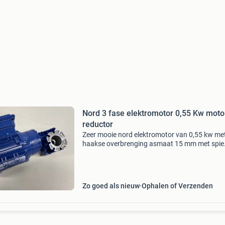
Nord 3 fase elektromotor 0,55 Kw moto
reductor
Zeer mooie nord elektromotor van 0,55 kw me
haakse overbrenging asmaat 15 mm met spie
overbrenging 7.5 : 1 (N2 =377) totale lengte 
voetje van haakse overbrenging 7 x 7 cm aant
beschikbaar
Zo goed als nieuw
Ophalen of Verzenden