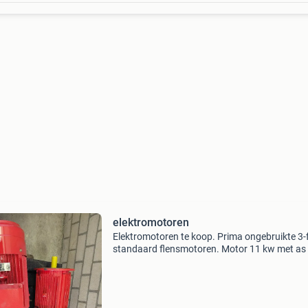
elektromotoren
Elektromotoren te koop. Prima ongebruikte 3-
standaard flensmotoren. Motor 11 kw met as
42 mm € 300,- motor 9,2 kw met as van 38 m
250,- motor 5,5 kw met as van 38 mm € 150,-