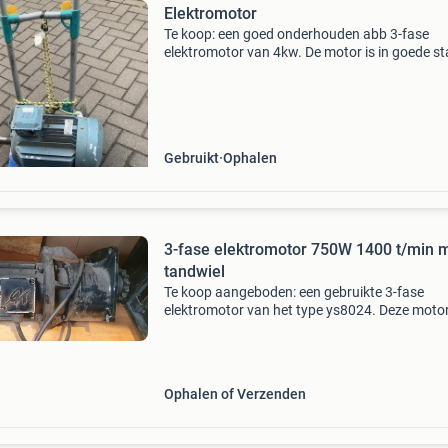
Elektromotor
Te koop: een goed onderhouden abb 3-fase
elektromotor van 4kw. De motor is in goede st
en functioneert naar behoren. Ideaal voor div
industriële toepassingen. Zie typeplaatje voor
specificaties
Gebruikt
Ophalen
3-fase elektromotor 750W 1400 t/min 
tandwiel
Te koop aangeboden: een gebruikte 3-fase
elektromotor van het type ys8024. Deze moto
heeft een vermogen van 750w en een toerenta
1400 omwentelingen per minuut. Ideaal voor
diverse toepassingen w
Ophalen of Verzenden