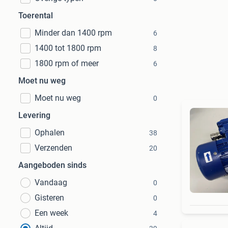
Toerental
Minder dan 1400 rpm
6
1400 tot 1800 rpm
8
1800 rpm of meer
6
Moet nu weg
Moet nu weg
0
Levering
Ophalen
38
Verzenden
20
Aangeboden sinds
Vandaag
0
Gisteren
0
Een week
4