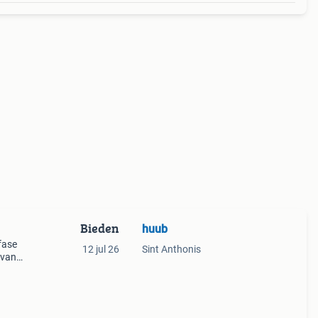
Bieden
huub
fase
12 jul 26
Sint Anthonis
 van
m €