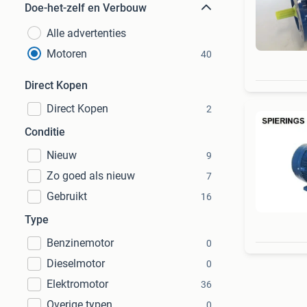
Doe-het-zelf en Verbouw
Alle advertenties
Motoren
40
Direct Kopen
Direct Kopen
2
Conditie
Nieuw
9
Zo goed als nieuw
7
Gebruikt
16
Type
Benzinemotor
0
Dieselmotor
0
Elektromotor
36
Overige typen
0