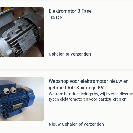
Elektromotor 3 Fase
Ts61c6
Ophalen of Verzenden
Webshop voor elektromotor nieuw en
gebruikt Adr Spierings BV
Welkom bij adr spierings bv, wij leveren diverse
typen elektromotoren voor particulieren en
bedrijven. Nieuw op voorraad 220 volt 1 fase 
400 volt 3 fase tot 10 kw zijn te bestellen in o
webwinke
Nieuw
Ophalen of Verzenden