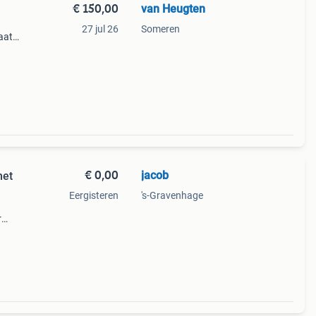
€ 150,00
van Heugten
27 jul 26
Someren
aat
erse
€ 0,00
jacob
met
Eergisteren
's-Gravenhage
r
l van