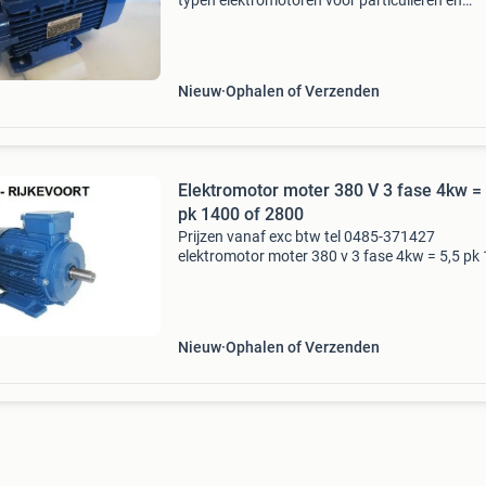
typen elektromotoren voor particulieren en
bedrijven. Nieuw op voorraad 220 volt 1 fase 
400 volt 3 fase tot 10 kw zijn te bestellen in o
webwinke
Nieuw
Ophalen of Verzenden
Elektromotor moter 380 V 3 fase 4kw = 
pk 1400 of 2800
Prijzen vanaf exc btw tel 0485-371427
elektromotor moter 380 v 3 fase 4kw = 5,5 pk
of 2800 prijzen zie webshop leverbaar toerent
1400 owm of 2800 owm (motor is niet 2 toeri
prijzen exc btw v
Nieuw
Ophalen of Verzenden