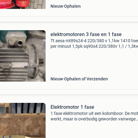
Nieuw
Ophalen
elektromotoren 3 fase en 1 fase
Tt aesa mt89s24-4 220/380 v 1,1kw 1410 toe
per minuut 1,5pk sq90s4 220/380v 1,1 / 1,3k
1415/1710 toeren per minuut voorste hoeken 
eraf aeg amme89lbba4 230v 1500w 2pk 143
toeren per minuut ve
Nieuw
Ophalen of Verzenden
Elektromotor 1 fase
1 fase elektromotor uit een kolomboor. De mo
werkt, maar is overbodig geworden vanwege
upgrade van de kolomboor naar 3 fase. De
asdiameter is 16 mm. De motor is 1/4 hp. Sta
voetplaat. Ik wil o