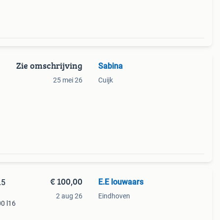
Zie omschrijving
Sabina
25 mei 26
Cuijk
€ 100,00
E.E louwaars
.5
2 aug 26
Eindhoven
0 l16