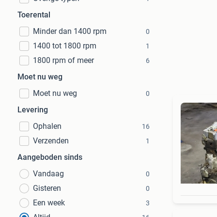
Toerental
Minder dan 1400 rpm
0
1400 tot 1800 rpm
1
1800 rpm of meer
6
Moet nu weg
Moet nu weg
0
Levering
Ophalen
16
Verzenden
1
Aangeboden sinds
Vandaag
0
Gisteren
0
Een week
3