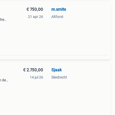
€ 750,00
m.smits
21 apr 26
Altforst
che
€ 2.750,00
Sjaak
14 jul 26
Sliedrecht
n de
ndere
eerd