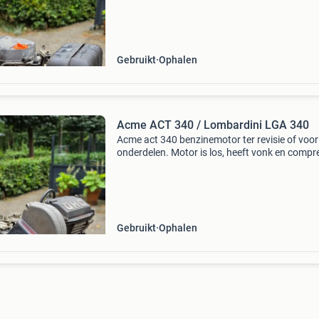
waarschijnlijk een injectie timing issue. I
Gebruikt
Ophalen
Acme ACT 340 / Lombardini LGA 340
Acme act 340 benzinemotor ter revisie of voor
onderdelen. Motor is los, heeft vonk en compr
maar start en loopt slecht. Daarbij een lombar
lga 340 (identiek aan acme act 340), voor
onderdelen
Gebruikt
Ophalen