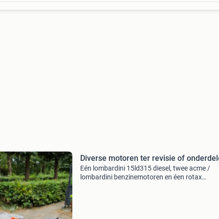
Diverse motoren ter revisie of onderde
Eén lombardini 15ld315 diesel, twee acme /
lombardini benzinemotoren en éen rotax
benzinemotor, ter revisie of voor onderdelen. A
zijn los. De lombardini lga heeft een gebroken
drijfstang en komt