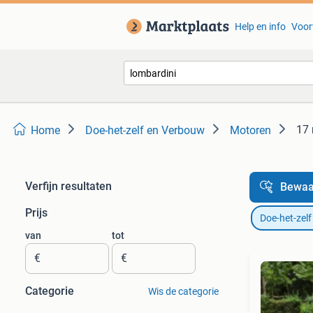
Help en info
Voor
17 
Home
Doe-het-zelf en Verbouw
Motoren
Verfijn resultaten
Bewaa
Prijs
Doe-het-zel
van
tot
€
€
Categorie
Wis de categorie