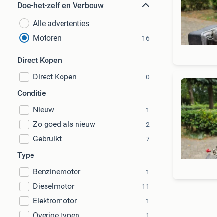
Doe-het-zelf en Verbouw
Alle advertenties
Motoren
16
Direct Kopen
Direct Kopen
0
Conditie
Nieuw
1
Zo goed als nieuw
2
Gebruikt
7
Type
Benzinemotor
1
Dieselmotor
11
Elektromotor
1
Overige typen
1