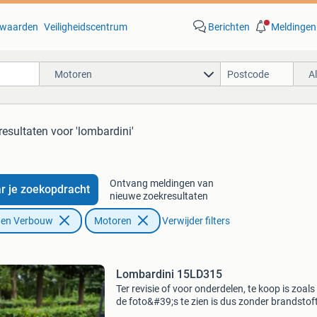
waarden
Veiligheidscentrum
Berichten
Meldingen
Motoren
A
resultaten
voor 'lombardini'
Ontvang meldingen van
r je zoekopdracht
nieuwe zoekresultaten
f en Verbouw
Motoren
Verwijder filters
Lombardini 15LD315
Ter revisie of voor onderdelen, te koop is zoals
de foto&#39;s te zien is dus zonder brandstof
Motor is los en heeft compressie maar loopt ni