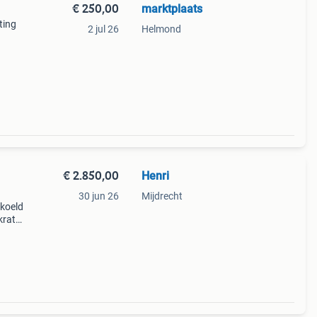
€ 250,00
marktplaats
ting
2 jul 26
Helmond
ers
€ 2.850,00
Henri
30 jun 26
Mijdrecht
ekoeld
rat,
,