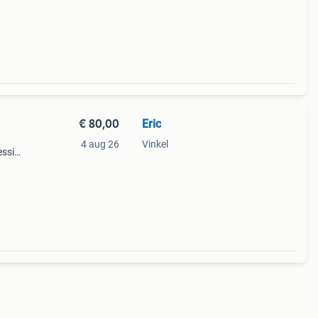
€ 80,00
Eric
4 aug 26
Vinkel
essie
dini