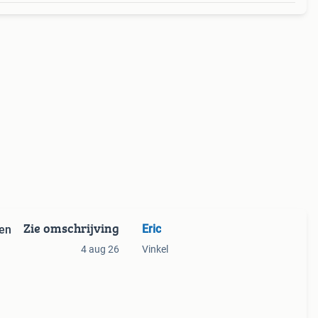
Zie omschrijving
Eric
len
4 aug 26
Vinkel
llen