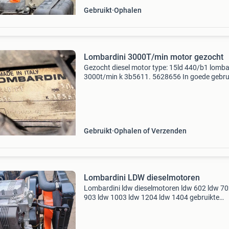
Gebruikt
Ophalen
Lombardini 3000T/min motor gezocht
Gezocht diesel motor type: 15ld 440/b1 lomba
3000t/min k 3b5611. 5628656 In goede gebruikte
staat, geen kapotte motor aanbieden
Gebruikt
Ophalen of Verzenden
Lombardini LDW dieselmotoren
Lombardini ldw dieselmotoren ldw 602 ldw 70
903 ldw 1003 ldw 1204 ldw 1404 gebruikte
motoren met zeer weinig draaiuren. Zeer ruim
voorraad en direct leverbaar. Meerdere fotos 
film draaiende m