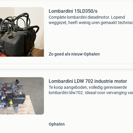
Lombardini 15LD350/s
Complete lombardini dieselmotor. Lopend
weggezet, heeft weinig uren gemaakt technis
specificaties: - diesel - krukas: conisch 23 mm -
repeteer / elektrische start - vermogen: 7,5 pk -
cilinders: 1
Zo goed als nieuw
Ophalen
Lombardini LDW 702 industrie motor
Te koop aangeboden, volledig gereviseerde
lombardini ldw702. Ideaal voor vervanging va
ldw 602 ! Of in een hogedrukreiniger of vele a
toepassingen. De motor is volledig gedemont
geweest e
Ophalen