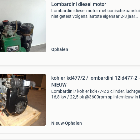
Lombardini diesel motor
Lombardini diesel motor met conische aanslui
niet getest volgens laatste eigenaar 2-3 jaar
werkende weg gezet voor tuinfrees of iets and
Ophalen
kohler kd477/2 / lombardini 12ld477-2 -
NIEUW
Lombardini / kohler kd477-2 2 cilinder, luchtg
16,8 kw / 22,5 pk @3600rpm splinternieuw in k
verkeerd ingekocht. Incl toebehoren zoals tank
startpaneel, kabelboom, lantaarnstuk en
pompkoppe
Nieuw
Ophalen