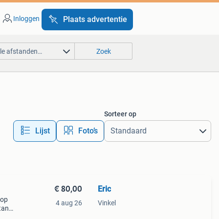
Inloggen
Plaats advertentie
lle afstanden…
Zoek
Sorteer op
Lijst
Foto’s
€ 80,00
Eric
 op
4 aug 26
Vinkel
tank.
et,