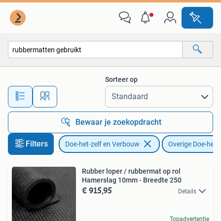
Overige Doe-het-zelf en Verbouw
Sorteer op
Alle afstanden…
Bewaar je zoekopdracht
Filters
Doe-het-zelf en Verbouw
Overige Doe-het-
Rubber loper / rubbermat op rol
Hamerslag 10mm - Breedte 250
€ 915,95
Details
Topadvertentie