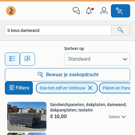
Platen en Panelen
Sorteer op
Alle afstanden…
Bewaar je zoekopdracht
Filters
Doe-het-zelf en Verbouw
Platen en Panele
Sandwichpanelen, dakplaten, damwand,
dakpanplaten, Isolatie
€ 10,00
Details