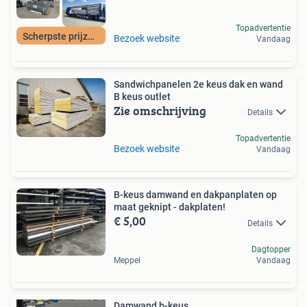
Topadvertentie
Scherpste prijzen!
Bezoek website
Vandaag
Sandwichpanelen 2e keus dak en wand
B keus outlet
Zie omschrijving
Details
Topadvertentie
Bezoek website
Vandaag
B-keus damwand en dakpanplaten op
maat geknipt - dakplaten!
€ 5,00
Details
Dagtopper
Meppel
Vandaag
Damwand b-keus