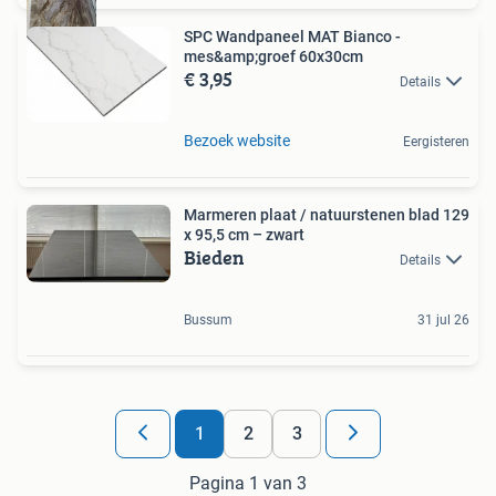
SPC Wandpaneel MAT Bianco -
mes&amp;groef 60x30cm
€ 3,95
Details
Bezoek website
Eergisteren
Marmeren plaat / natuurstenen blad 129
x 95,5 cm – zwart
Bieden
Details
Bussum
31 jul 26
1
2
3
Pagina 1 van 3