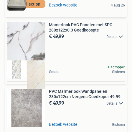
New Collection
Bezoek website
4 aug 26
Mamerlook PVC Panelen met SPC
280x122x0.3 Goedkoospte
€ 49,99
Details
Dagtopper
Gouda
Gisteren
PVC Marmerlook Wandpanelen
280x122cm Nergens Goedkoper 49.99
€ 49,99
Details
Bezoek website
Gisteren