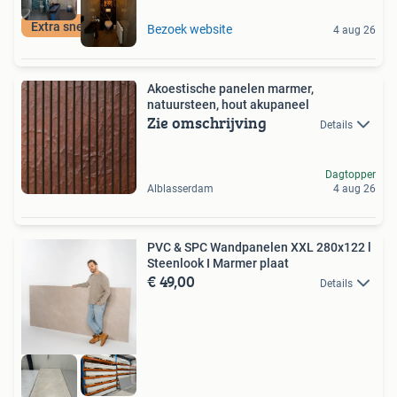
Extra snel in huis
Bezoek website
4 aug 26
Akoestische panelen marmer,
natuursteen, hout akupaneel
Zie omschrijving
Details
Dagtopper
Alblasserdam
4 aug 26
PVC & SPC Wandpanelen XXL 280x122 l
Steenlook I Marmer plaat
€ 49,00
Details