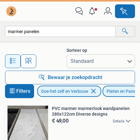
Platen en Panelen
Sorteer op
Alle afstanden…
Bewaar je zoekopdracht
Filters
Doe-het-zelf en Verbouw
Platen en Panele
PVC marmer marmerlook wandpanelen
280x122cm Diverse designs
€ 49,00
Details