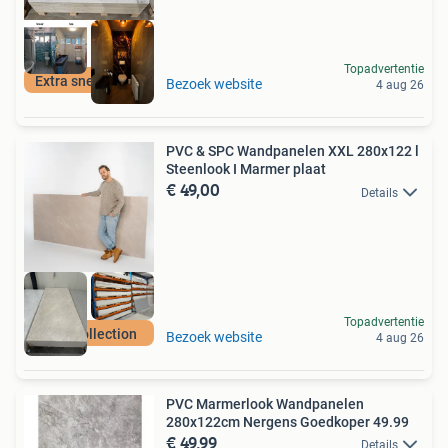
Topadvertentie
Extra snel in huis
Bezoek website
4 aug 26
PVC & SPC Wandpanelen XXL 280x122 l
Steenlook I Marmer plaat
€ 49,00
Details
Topadvertentie
New Collection
Bezoek website
4 aug 26
PVC Marmerlook Wandpanelen
280x122cm Nergens Goedkoper 49.99
€ 49,99
Details