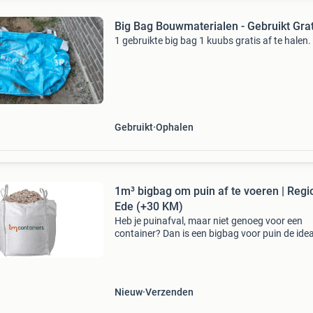
Big Bag Bouwmaterialen - Gebruikt Grat
1 gebruikte big bag 1 kuubs gratis af te halen.
Gebruikt
Ophalen
1m³ bigbag om puin af te voeren | Regi
Ede (+30 KM)
Heb je puinafval, maar niet genoeg voor een
container? Dan is een bigbag voor puin de idea
oplossing. Deze sterke zakken hebben een gro
draagvermogen en zijn uitermate geschikt voo
jouw puinafval
Nieuw
Verzenden