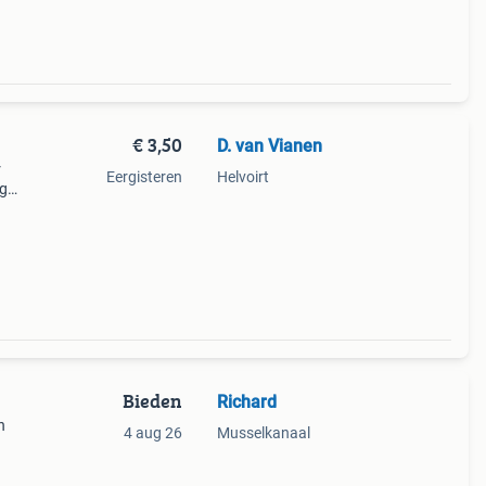
€ 3,50
D. van Vianen
r
Eergisteren
Helvoirt
ag
ar nog
Bieden
Richard
n
4 aug 26
Musselkanaal