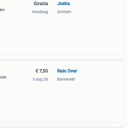
Gratis
Josha
len
Vandaag
Arnhem
€ 7,50
Rein Over
rein
3 aug 26
Barneveld