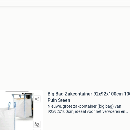
Big Bag Zakcontainer 92x92x100cm 10
Puin Steen
Nieuwe, grote zakcontainer (big bag) van
92x92x100cm, ideaal voor het vervoeren en
opslaan van puin, stenen, zand, grind of ande
bouwmaterialen. Deze zak heeft een capacitei
1000 kg en is gemaa