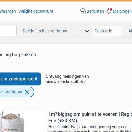
waarden
Veiligheidscentrum
Berichten
Meldingen
Doe-het-zelf en Verbouw
A
r 'big bag zakken'
Ontvang meldingen van
r je zoekopdracht
nieuwe zoekresultaten
f en Verbouw
1m³ bigbag om puin af te voeren | Regi
Ede (+30 KM)
Heb je puinafval, maar niet genoeg voor een