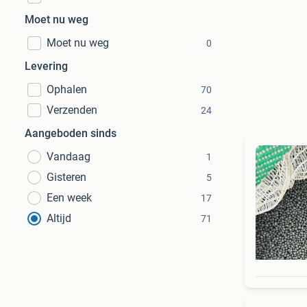
Moet nu weg
Moet nu weg
0
Levering
Ophalen
70
Verzenden
24
Aangeboden sinds
Vandaag
1
Gisteren
5
Een week
17
Altijd
71