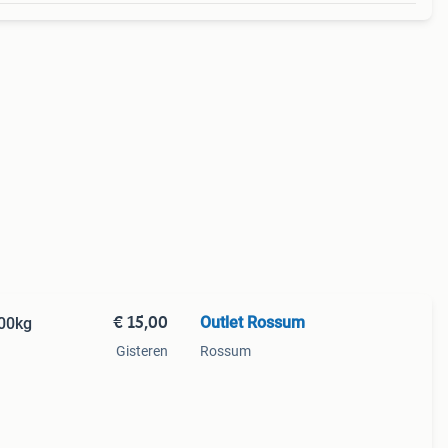
€ 15,00
Outlet Rossum
00kg
Gisteren
Rossum
re
t van