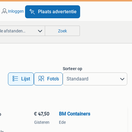
Inloggen
Plaats advertentie
lle afstanden…
Zoek
Sorteer op
Lijst
Foto’s
€ 47,50
BM Containers
o
Gisteren
Ede