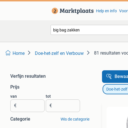
Help en info
Voor
81 resultaten
voo
Home
Doe-het-zelf en Verbouw
Verfijn resultaten
Bewaa
Prijs
Doe-het-zel
van
tot
€
€
Categorie
Wis de categorie