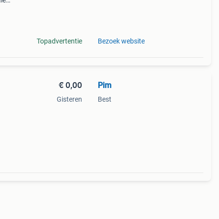
le
ot
r
Topadvertentie
Bezoek website
€ 0,00
Pim
Gisteren
Best