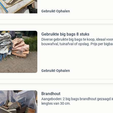
Gebruikt
Ophalen
Gebruikte big bags 8 stuks
Diverse gebruikte big bags te koop, ideaal voo
bouwafval, tuinafval of opslag. Prijs per bigb
€3,50. De big bags zijn in gebruikte staat, ma
functioneel. Witte zakken (3stuks) met hijslu
Gebruikt
Ophalen
Brandhout
Aangeboden: 2 big bags brandhout gezaagd i
lengtes van 30 cm.