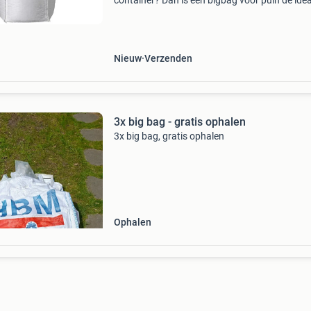
container? Dan is een bigbag voor puin de idea
oplossing. Deze sterke zakken hebben een gro
draagvermogen en zijn uitermate geschikt voo
jouw puinafval
Nieuw
Verzenden
3x big bag - gratis ophalen
3x big bag, gratis ophalen
Ophalen