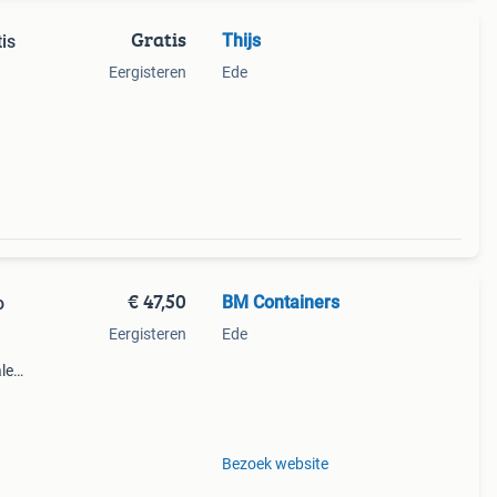
Gratis
Thijs
is
Eergisteren
Ede
€ 47,50
BM Containers
o
Eergisteren
Ede
le
ot
r
Bezoek website