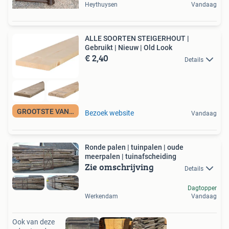
Heythuysen
Vandaag
ALLE SOORTEN STEIGERHOUT |
Gebruikt | Nieuw | Old Look
€ 2,40
Details
GROOTSTE VAN NL!
Bezoek website
Vandaag
Ronde palen | tuinpalen | oude
meerpalen | tuinafscheiding
Zie omschrijving
Details
Dagtopper
Werkendam
Vandaag
Ook van deze