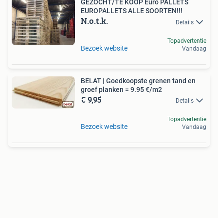
GEZOCHT/TE KOOP Euro PALLETS
EUROPALLETS ALLE SOORTEN!!!
N.o.t.k.
Details
Topadvertentie
Bezoek website
Vandaag
BELAT | Goedkoopste grenen tand en
groef planken = 9.95 €/m2
€ 9,95
Details
Topadvertentie
Bezoek website
Vandaag