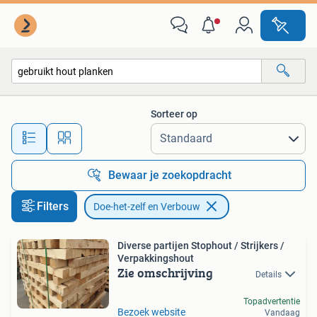
Doe-het-zelf en Verbouw
Sorteer op
Alle afstanden…
Bewaar je zoekopdracht
Filters
Doe-het-zelf en Verbouw
Diverse partijen Stophout / Strijkers /
Verpakkingshout
Zie omschrijving
Details
Topadvertentie
Bezoek website
Vandaag