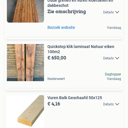
Oude grenen en vuren vloerdelen en
dakbeschot
Zie omschrijving
Details
Bezoek website
Vandaag
Quickstep klik laminaat Natuur eiken
100m2
€ 650,00
Details
Dagtopper
Nederweert
Vandaag
Vuren Balk Geschaafd 50x125
€ 4,16
Details