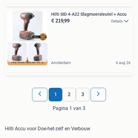
Hilti SID 4-A22 Slagmoersleutel + Accu
€ 219,99
Details
Nu ook iDeal in 3
Amsterdam
6 aug 26
1
2
3
Pagina 1 van 3
Hilti Accu voor Doe-het-zelf en Verbouw