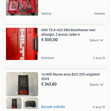
Geldrop
Gisteren
Hilti TE 6-A22 DRS Boorhamer met
afzuiger, 2 accu's, lader e
€ 500,00
Details
Nootdorp
6 aug 26
1x Hilti Nuron accu B22-255 origineel
2024
€ 243,80
Details
Bezoek website
6 aug 26