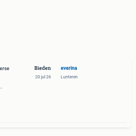
Bieden
everina
verse
20 jul 26
Lunteren
or.