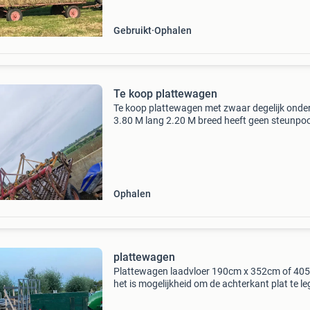
Gebruikt
Ophalen
Te koop plattewagen
Te koop plattewagen met zwaar degelijk onder
3.80 M lang 2.20 M breed heeft geen steunpo
banden zijn nog goed niks versleten aan voor
vragen pb mvg wim
Ophalen
plattewagen
Plattewagen laadvloer 190cm x 352cm of 40
het is mogelijkheid om de achterkant plat te l
zodat de laadvloer groter wordt werkende
verlichting en bok voorop.