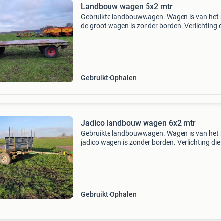
Landbouw wagen 5x2 mtr
Gebruikte landbouwwagen. Wagen is van het
de groot wagen is zonder borden. Verlichting 
nagekeken te worden. Geveerd stalen bodem 
goede banden. Wagen is 5.1 Mtr lang en 2.1 M
Breed. Z
Gebruikt
Ophalen
Jadico landbouw wagen 6x2 mtr
Gebruikte landbouwwagen. Wagen is van het
jadico wagen is zonder borden. Verlichting die
nagekeken te worden. Geveerd stalen bodem 
goede banden. Wagen is 6 mtr lang en 2 mtr. 
Zonder
Gebruikt
Ophalen