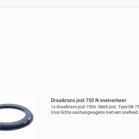
Draaikrans jost 750 N snelverkeer
1x draaikrans jost 750n. Merk jost. Type klk 7
Voor lichte aanhangwagens met een snelheid
groter dan 25 km/uur. Ook geschikt voor
landbouwwagens respectievelijk voor interne
transportwagens tot 25