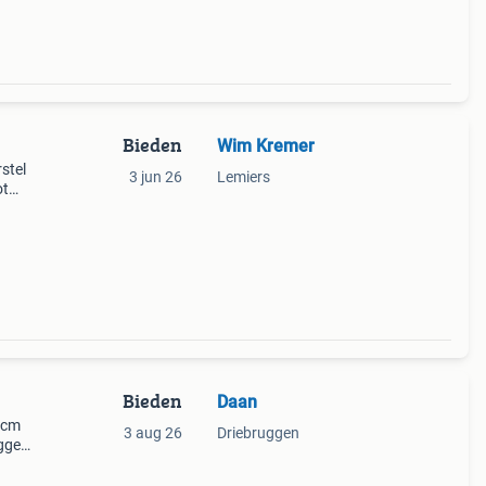
Bieden
Wim Kremer
stel
3 jun 26
Lemiers
ot
Bieden
Daan
5cm
3 aug 26
Driebruggen
eggen