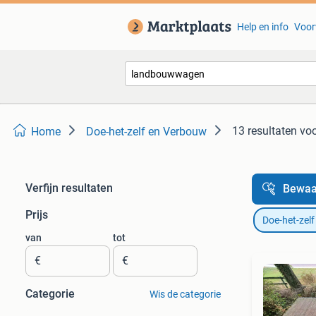
Help en info
Voor
13 resultaten
vo
Home
Doe-het-zelf en Verbouw
Verfijn resultaten
Bewaa
Prijs
Doe-het-zel
van
tot
€
€
Categorie
Wis de categorie