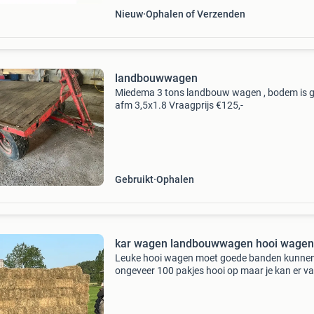
Nieuw
Ophalen of Verzenden
landbouwwagen
Miedema 3 tons landbouw wagen , bodem is 
afm 3,5x1.8 Vraagprijs €125,-
Gebruikt
Ophalen
kar wagen landbouwwagen hooi wagen
Leuke hooi wagen moet goede banden kunne
ongeveer 100 pakjes hooi op maar je kan er v
alles van maken carnavalswagen en je kan er 
pipowagen opbouwen de bodem kan wat
aandacht gebruiken