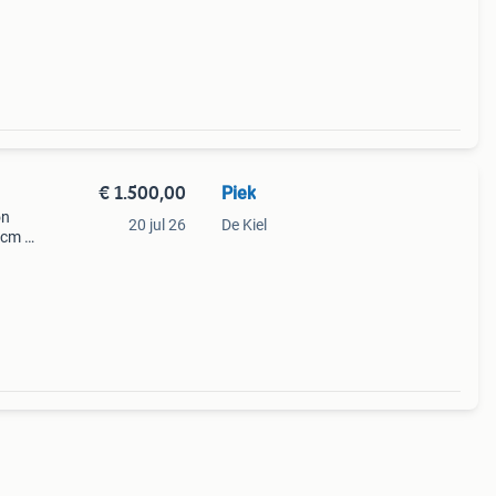
€ 1.500,00
Piek
on
20 jul 26
De Kiel
 cm -
ten
e