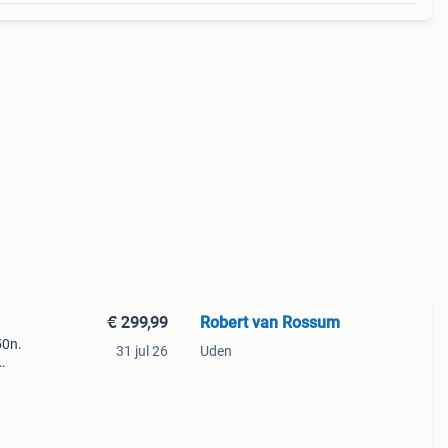
€ 299,99
Robert van Rossum
50n.
31 jul 26
Uden