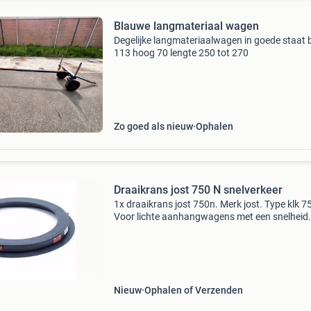
Blauwe langmateriaal wagen
Degelijke langmateriaalwagen in goede staat 
113 hoog 70 lengte 250 tot 270
Zo goed als nieuw
Ophalen
Draaikrans jost 750 N snelverkeer
1x draaikrans jost 750n. Merk jost. Type klk 7
Voor lichte aanhangwagens met een snelheid
groter dan 25 km/uur. Ook geschikt voor
landbouwwagens respectievelijk voor interne
transportwagens tot 25
Nieuw
Ophalen of Verzenden