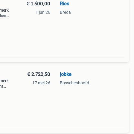
€ 1.500,00
Ries
 merk
1 jun 26
Breda
dient
met
tr.
€ 2.722,50
jobke
 merk
17 mei 26
Bosschenhoofd
nt
met
Breed.