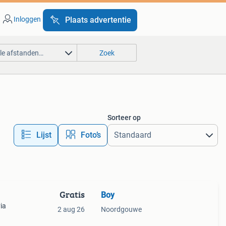
Inloggen
Plaats advertentie
lle afstanden…
Zoek
Sorteer op
Lijst
Foto’s
Gratis
Boy
ia
2 aug 26
Noordgouwe