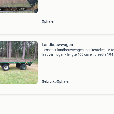
Ophalen
Landbouwwagen
- lesscher landbouwwagen met kenteken - 5 t
laadvermogen - lengte 400 cm en breedte 194
kan zowel rechts als links kiepen - stevige hou
bodem met een ijzeren bodemplaat - plus twe
reserve b
Gebruikt
Ophalen