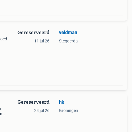
Gereserveerd
veldman
goed
11 jul 26
Steggerda
Gereserveerd
hk
n
24 jul 26
Groningen
an
een