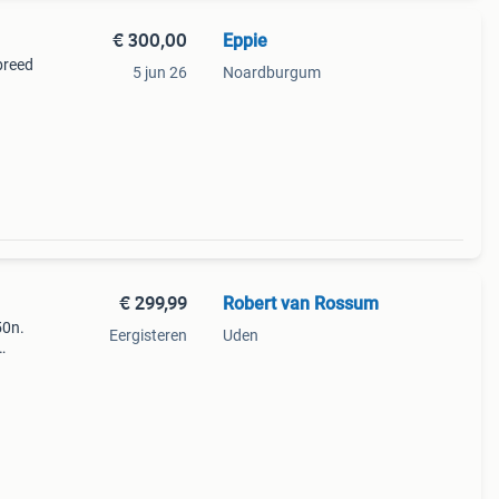
€ 300,00
Eppie
breed
5 jun 26
Noardburgum
€ 299,99
Robert van Rossum
50n.
Eergisteren
Uden