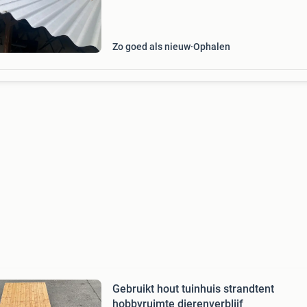
Platen zien er nog netjes uit. 110Cm breedte
lengte 5 platen in totaal +- 27m2 totaal opperv
Zo goed als nieuw
Ophalen
Gebruikt hout tuinhuis strandtent
hobbyruimte dierenverblijf