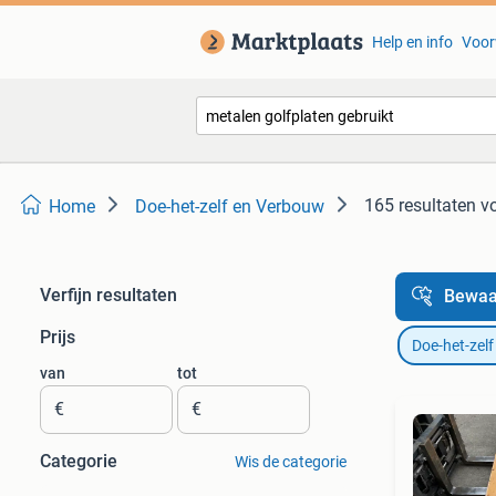
Help en info
Voor
165 resultaten
vo
Home
Doe-het-zelf en Verbouw
Verfijn resultaten
Bewaa
Prijs
Doe-het-zel
van
tot
€
€
Categorie
Wis de categorie