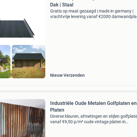
Dak | Staal
Gratis op maat gezaagd | made in germany |
vrachtvrije levering vanaf €2000 damwandpla
felsprofiel ps33/500sr stalen damwandplaat
ps33/500sr met reliëfdruk in het dal met een t
profielhoog
aten op maat!
Nieuw
Verzenden
Industriële Oude Metalen Golfplaten en
Platen
Diverse kleuren, afmetingen en stijlen golfplat
vanaf €9,50 p/m² oude vintage platen in
verschillende prijsklassen bezorging en op ma
maken mogelijk locatie & bezoek: vestiging