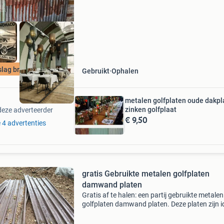
woerdense
slag breukelen
Gebruikt
Ophalen
metalen golfplaten oude dakpl
zinken golfplaat
deze adverteerder
€ 9,50
e 4 advertenties
gratis Gebruikte metalen golfplaten
damwand platen
Gratis af te halen: een partij gebruikte metalen
golfplaten damwand platen. Deze platen zijn i
voor het bedekken van een schuur, afdak of a
bijgebouw. Ze zijn in redelijke staat en kunnen