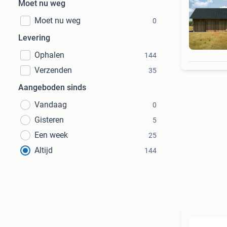
Moet nu weg
Moet nu weg
0
Levering
Pl
Ophalen
144
Verzenden
35
Aangeboden sinds
Vandaag
0
Gisteren
5
Een week
25
Altijd
144