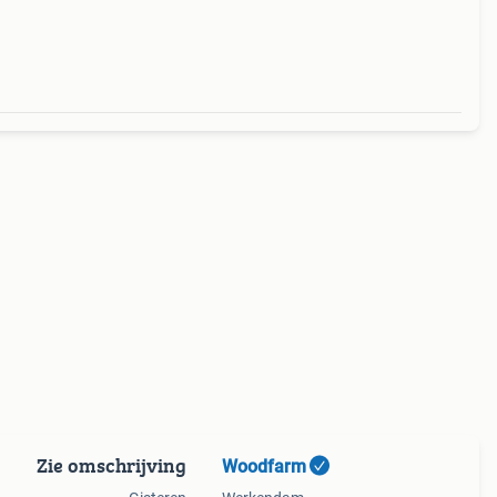
 495cm
l
Zie omschrijving
Woodfarm