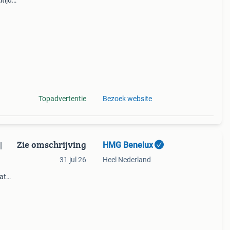
tijd
n
c.
Topadvertentie
Bezoek website
Zie omschrijving
HMG Benelux
|
31 jul 26
Heel Nederland
at
otale