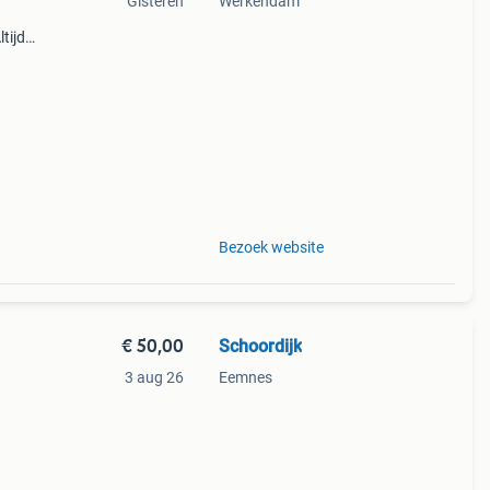
Gisteren
Werkendam
tijd
n
c.
Bezoek website
€ 50,00
Schoordijk
3 aug 26
Eemnes