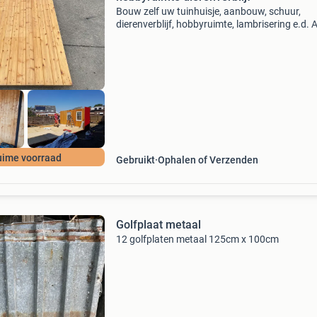
Bouw zelf uw tuinhuisje, aanbouw, schuur,
dierenverblijf, hobbyruimte, lambrisering e.d. Al
een ruime voorraad gebruikte bouwmateriale
afkomstig van schottenketen, strandtenten et
=============
uime voorraad
Gebruikt
Ophalen of Verzenden
Golfplaat metaal
12 golfplaten metaal 125cm x 100cm