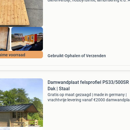
dierenverblijf, hobbyruimte, lambrisering e.d. Al
een ruime voorraad gebruikte bouwmateriale
afkomstig van schottenketen, strandtenten et
=============
uime voorraad
Gebruikt
Ophalen of Verzenden
Damwandplaat felsprofiel PS33/500SR 
Dak | Staal
Gratis op maat gezaagd | made in germany |
vrachtvrije levering vanaf €2000 damwandpla
felsprofiel ps33/500sr stalen damwandplaat
ps33/500sr met reliëfdruk in het dal met een t
profielhoog