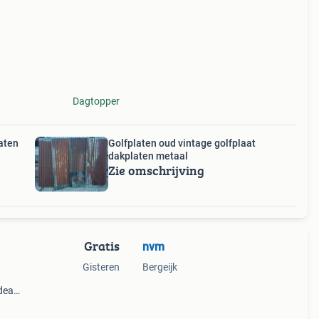
Dagtopper
aten
Golfplaten oud vintage golfplaat
dakplaten metaal
Zie omschrijving
Gratis
nvm
Gisteren
Bergeijk
deaal
nder
 nog