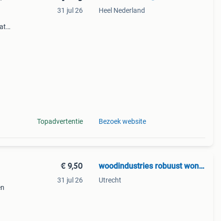
31 jul 26
Heel Nederland
at
otale
Topadvertentie
Bezoek website
€ 9,50
woodindustries robuust wonen
31 jul 26
Utrecht
en
at