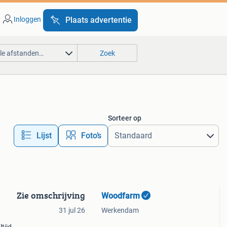
Inloggen
Plaats advertentie
lle afstanden…
Zoek
Sorteer op
Lijst
Foto’s
Zie omschrijving
Woodfarm
31 jul 26
Werkendam