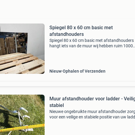
Spiegel 80 x 60 cm basic met
afstandhouders
Spiegel 80 x 60 cm basic met afstandhouders
hangt iets van de muur wij hebben ruim 1000
producten op voorraad. Check voor de voorra
www.retour-goed.nl dit is een nieuw product 
retour is gekomen
Nieuw
Ophalen of Verzenden
Muur afstandhouder voor ladder - Veili
stabiel
Nieuwe ongebruikte muur afstandhouder zor
voor een veilige en stabiele positie van uw ladd
Ideaal voor schilderwerk, schoonmaak of and
klussen waarbij u dicht bij de muur moet werk
Gemaakt