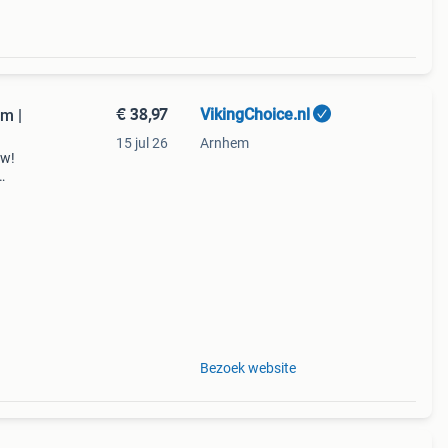
€ 38,97
VikingChoice.nl
m |
15 jul 26
Arnhem
uw!
den
te
Bezoek website