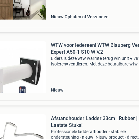
een modern interieur heb je een modern of str
interieur
Nieuw
Ophalen of Verzenden
WTW voor iedereen! WTW Blauberg Ve
Expert A50-1 S10 W V.2
Elders is deze wtw warmte terug win unit € 789
Isoleren=ventileren. Met deze betaalbare wtw
je nooit meer een raam op een kier te zetten of
ventilatie rooster open te zetten! De vers
Nieuw
Afstandhouder Ladder 33cm | Rubber |
Laatste Stuks!
Professionele ladderafhouder - stabiele
ondersteuning - nieuw! Nieuw product - direct