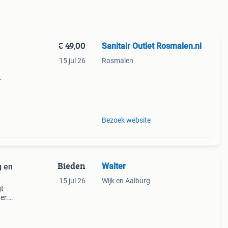
€ 49,00
Sanitair Outlet Rosmalen.nl
15 jul 26
Rosmalen
ad
dat
Bezoek website
Bieden
Walter
g en
15 jul 26
Wijk en Aalburg
gt
er.
ere
en.