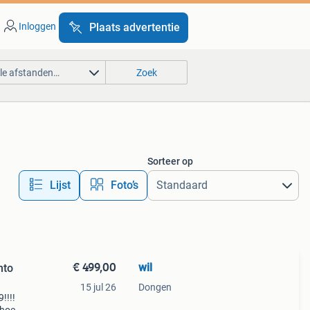
Inloggen
Plaats advertentie
lle afstanden…
Zoek
Sorteer op
Lijst
Foto’s
€ 499,00
wil
nto
15 jul 26
Dongen
!!!!