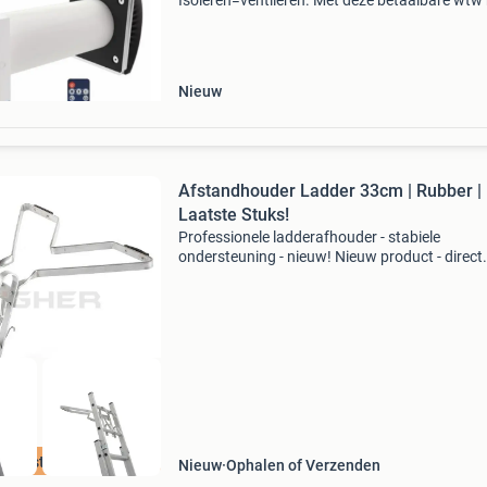
Isoleren=ventileren. Met deze betaalbare wtw
je nooit meer een raam op een kier te zetten of
ventilatie rooster open te zetten! De vers
Nieuw
Afstandhouder Ladder 33cm | Rubber |
Laatste Stuks!
Professionele ladderafhouder - stabiele
ondersteuning - nieuw! Nieuw product - direct
leverbaar uit voorraad. Robuuste ladderafhou
voor professioneel gebruik ondersteunende a
van 33 cm geschikt
e beste prijs
Nieuw
Ophalen of Verzenden