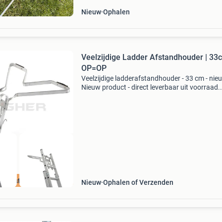
Nieuw
Ophalen
Veelzijdige Ladder Afstandhouder | 33c
OP=OP
Veelzijdige ladderafstandhouder - 33 cm - nie
Nieuw product - direct leverbaar uit voorraad.
Universeel toepasbaar op alle ladders met tre
ondersteunt muren en palen (v-profiel) robuus
armen v
e beste prijs
Nieuw
Ophalen of Verzenden