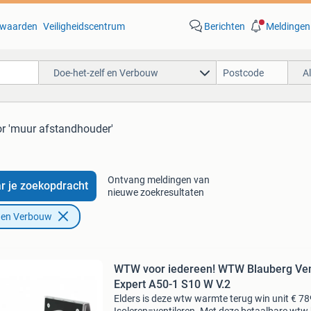
waarden
Veiligheidscentrum
Berichten
Meldingen
Doe-het-zelf en Verbouw
A
r 'muur afstandhouder'
Ontvang meldingen van
r je zoekopdracht
nieuwe zoekresultaten
f en Verbouw
WTW voor iedereen! WTW Blauberg Ve
Expert A50-1 S10 W V.2
Elders is deze wtw warmte terug win unit € 789