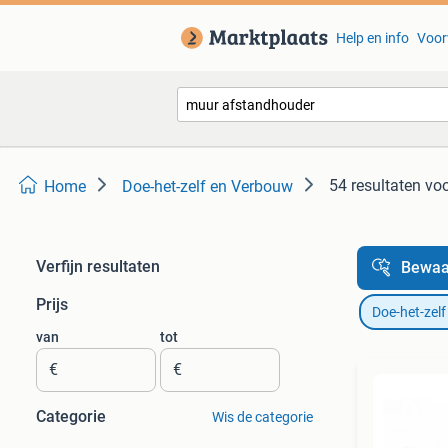
Help en info
Voor
54 resultaten
voo
Home
Doe-het-zelf en Verbouw
Verfijn resultaten
Bewaa
Prijs
Doe-het-zel
van
tot
€
€
Categorie
Wis de categorie