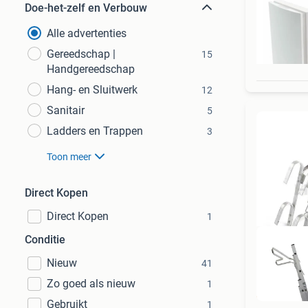
Doe-het-zelf en Verbouw
Alle advertenties
Gereedschap |
15
Handgereedschap
Hang- en Sluitwerk
12
Sanitair
5
Ladders en Trappen
3
Toon meer
Direct Kopen
Direct Kopen
1
Conditie
Nieuw
41
Zo goed als nieuw
1
D
Gebruikt
1