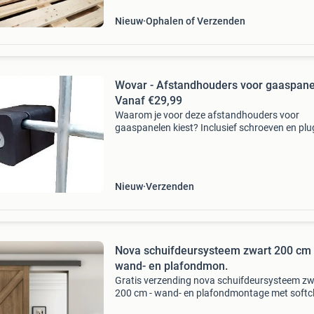
retour is gekomen
Nieuw
Ophalen of Verzenden
Wovar - Afstandhouders voor gaaspane
Vanaf €29,99
Waarom je voor deze afstandhouders voor
gaaspanelen kiest? Inclusief schroeven en pl
geen sporen van roest op uw muur, of schutti
zorgeloos klimplanten door uw gaas heen hal
wovar: bevestigt
Nieuw
Verzenden
Nova schuifdeursysteem zwart 200 cm
wand- en plafondmon.
Gratis verzending nova schuifdeursysteem zw
200 cm - wand- en plafondmontage met softc
nova schuifdeursysteem zwart - strak design 