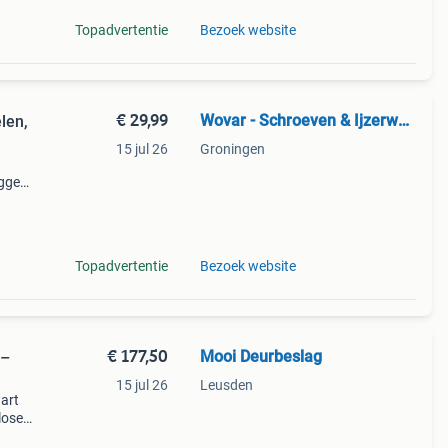
Topadvertentie
Bezoek website
€ 29,99
Wovar - Schroeven & Ijzerwaren
len,
15 jul 26
Groningen
uggen
ng
en
Topadvertentie
Bezoek website
€ 177,50
Mooi Deurbeslag
 –
15 jul 26
Leusden
art
lose
voor