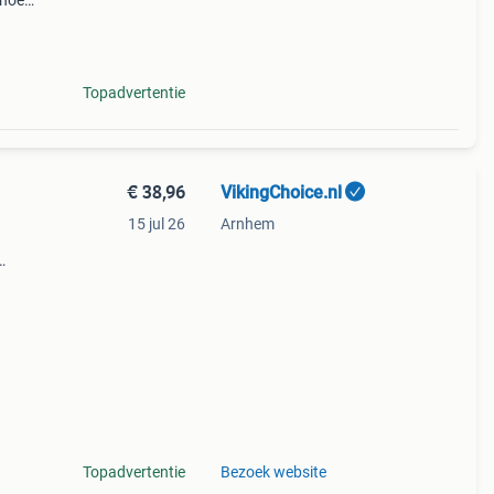
 hoef
 een
Topadvertentie
€ 38,96
VikingChoice.nl
15 jul 26
Arnhem
der
rmen
Topadvertentie
Bezoek website