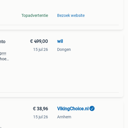
ak
Topadvertentie
Bezoek website
€ 499,00
wil
nto
15 jul 26
Dongen
!!!!
 hoef
 een
€ 38,96
VikingChoice.nl
15 jul 26
Arnhem