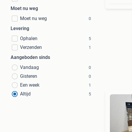
Moet nu weg
Moet nu weg
0
Levering
Ophalen
5
Verzenden
1
Aangeboden sinds
Vandaag
0
Gisteren
0
Een week
1
Altijd
5