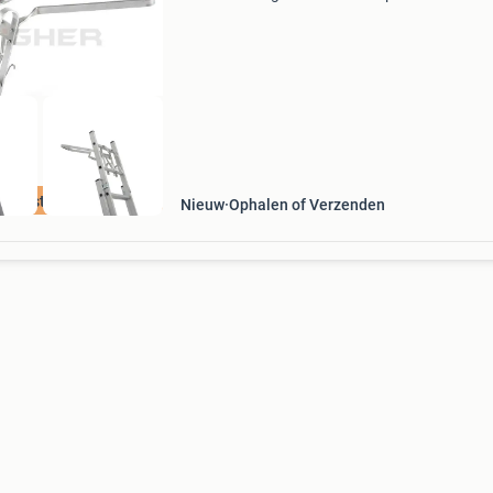
leverbaar uit voorraad. Robuuste ladderafhou
voor professioneel gebruik ondersteunende a
van 33 cm geschikt
e beste prijs
Nieuw
Ophalen of Verzenden