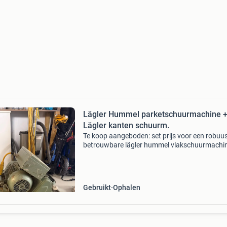
Lägler Hummel parketschuurmachine 
Lägler kanten schuurm.
Te koop aangeboden: set prijs voor een robuu
betrouwbare lägler hummel vlakschuurmachin
ideaal voor professioneel gebruik. Deze machi
van het type hummel en heeft een vermogen 
1.1 Kw,
Gebruikt
Ophalen