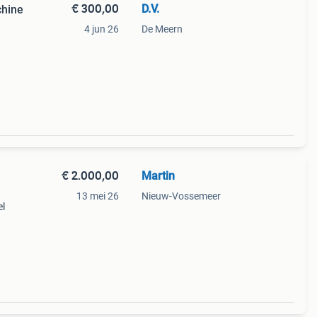
€ 300,00
D.V.
chine
4 jun 26
De Meern
€ 2.000,00
Martin
13 mei 26
Nieuw-Vossemeer
el
ze
en