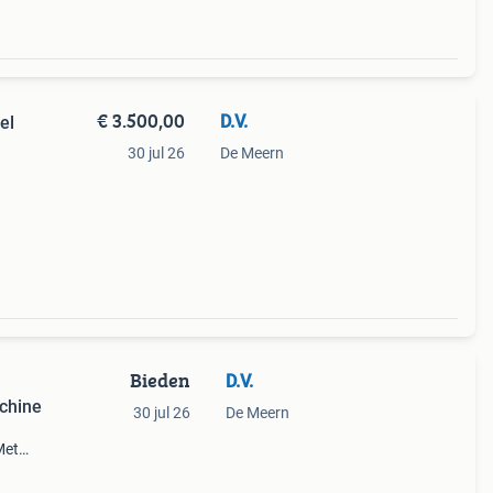
€ 3.500,00
D.V.
el
30 jul 26
De Meern
ote
Bieden
D.V.
chine
30 jul 26
De Meern
Met
taat
pp