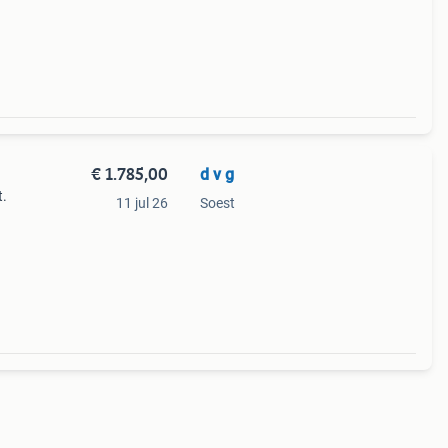
 a
€ 1.785,00
d v g
t.
11 jul 26
Soest