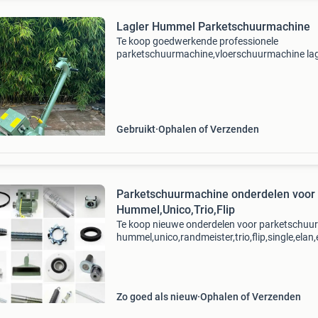
Lagler Hummel Parketschuurmachine
Te koop goedwerkende professionele
parketschuurmachine,vloerschuurmachine lag
hummel kijk mij andere advertenties bellen via
whatsapp 0621625531 inruil mogelijk zolang 
advertentie staat is de ma
Gebruikt
Ophalen of Verzenden
Parketschuurmachine onderdelen voor
Hummel,Unico,Trio,Flip
Te koop nieuwe onderdelen voor parketschuu
hummel,unico,randmeister,trio,flip,single,elan,e
Reparatie en onderhoud is uiteraard mogelijk v
soorten vloerschuurmachines. Verzen
Zo goed als nieuw
Ophalen of Verzenden