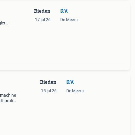
Bieden
D.V.
17 jul 26
De Meern
ler
de
Bieden
D.V.
15 jul 26
De Meern
rmachine
lf,profit.
oor alle