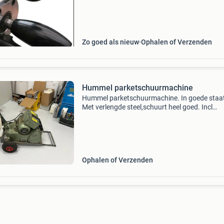
foto 3 €102,75 ex btw inrui is mogelijk kijk mijn
Zo goed als nieuw
Ophalen of Verzenden
Hummel parketschuurmachine
Hummel parketschuurmachine. In goede staa
Met verlengde steel,schuurt heel goed. Incl
transportkar en een paar schuurbanden.
Ophalen of Verzenden