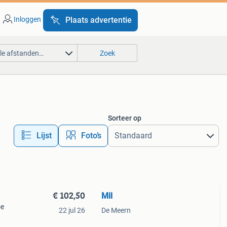
Inloggen
Plaats advertentie
lle afstanden…
Zoek
Sorteer op
Lijst
Foto’s
€ 102,50
Mil
De
22 jul 26
De Meern
 de