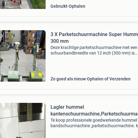
Gebruikt
Ophalen
3 X Parketschuurmachine Super Humm
300 mm
Deze krachtige parketschuurmachine met een
schuurbandbreedte van 12 inch (300 mm) is
ontworpen voor het efficiënt afwerken van gr
oppervlakken in openbare gebouwen. De
superhummel levert een uitste
Zo goed als nieuw
Ophalen of Verzenden
Lagler hummel
kantenschuurmachine,Parketschuurma
Te koop professionele goedwerkende hummel
bandschuurmachine ,parketschuurmachine. 
stofzak schuurwals en spanner zijn in goede s
kijk mij andere advertenties bellen via whatsa