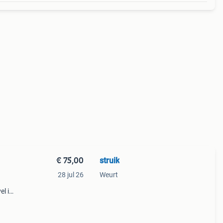
€ 75,00
struik
28 jul 26
Weurt
l is
ls op