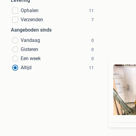
Levering
Ophalen
11
Verzenden
7
Aangeboden sinds
Vandaag
0
Gisteren
0
Een week
0
Altijd
11