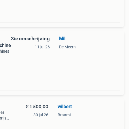
Zie omschrijving
Mil
chine
11 jul 26
De Meern
chines
€ 1.500,00
wilbert
rkt
30 jul 26
Braamt
rijs