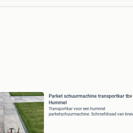
Parket schuurmachine transportkar tbv
Hummel
Transportkar voor een hummel
parketschuurmachine. Schroefdraad van kneve
slecht. Vandaar de lage prijs. Voor de rest zoa
de foto, kan prima nog een ronde mee.