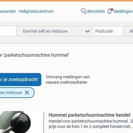
waarden
Veiligheidscentrum
Berichten
Meldingen
Doe-het-zelf en Verbouw
A
or 'parketschuurmachine hummel'
Ontvang meldingen van
r je zoekopdracht
nieuwe zoekresultaten
f en Verbouw
Hummel parketschuurmachine hendel
Hendel voor parketschuurmachine hummel . 
prijs voor de foto 1 en 2 compleet hendel met
handvaten en as €175,50 ex btw. De prijs voor