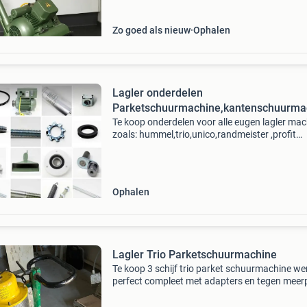
0621625531
Zo goed als nieuw
Ophalen
Lagler onderdelen
Parketschuurmachine,kantenschuurma
Te koop onderdelen voor alle eugen lagler ma
zoals: hummel,trio,unico,randmeister ,profit
,single,elan reparatie en onderhoud van alle
parketschuurmachines en andere machines is
mogelijk inruil
Ophalen
Lagler Trio Parketschuurmachine
Te koop 3 schijf trio parket schuurmachine we
perfect compleet met adapters en tegen meerp
borstels om de vloer als laatste te borstelen