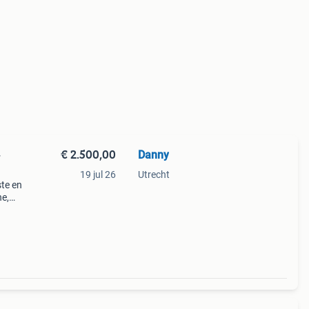
€ 2.500,00
Danny
+
19 jul 26
Utrecht
ste en
e,
ne is
van