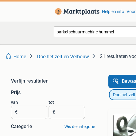
Help en info
Voor
21 resultaten
vo
Home
Doe-het-zelf en Verbouw
Verfijn resultaten
Bewaa
Prijs
Doe-het-zel
van
tot
€
€
Categorie
Wis de categorie