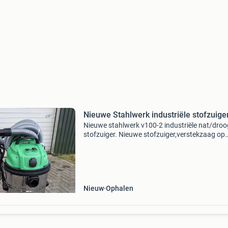
Nieuwe Stahlwerk industriële stofzuige
Nieuwe stahlwerk v100-2 industriële nat/droo
stofzuiger. Nieuwe stofzuiger,verstekzaag op
makita batterij( niet bij geleverd), gereedschap
Samen € 2050
Nieuw
Ophalen