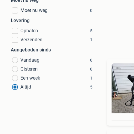
Moet nu weg
Moet nu weg
0
Levering
Ophalen
5
Verzenden
1
Aangeboden sinds
Vandaag
0
Gisteren
0
Een week
1
Altijd
5