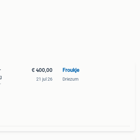
€ 400,00
Froukje
r
g
21 jul 26
Driezum
kar.