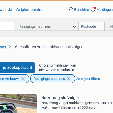
waarden
Veiligheidscentrum
Berichten
Meldingen
Reinigingsmachines
A
6 resultaten
voor 'stahlwerk stofzuiger'
ines
Ontvang meldingen van
r je zoekopdracht
nieuwe zoekresultaten
f en Verbouw
Reinigingsmachines
Verwijder filters
Nat/droog stofzuiger
Nat/droog zuiger stahlwerk germany 100 lite
watt nieuw! Bieden vanaf 500 euro