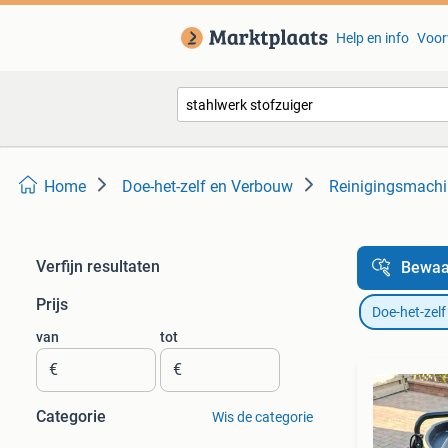
Help en info
Voor
Home
Doe-het-zelf en Verbouw
Reinigingsmach
Verfijn resultaten
Bewaa
Prijs
Doe-het-zel
van
tot
€
€
Categorie
Wis de categorie