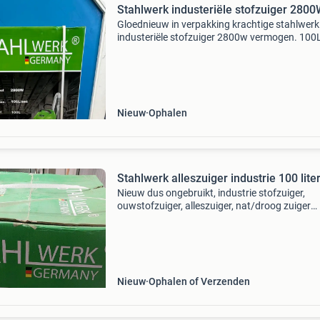
Stahlwerk industeriële stofzuiger 280
Gloednieuw in verpakking krachtige stahlwerk
industeriële stofzuiger 2800w vermogen. 100
capaciteit. Nat en stofzuiger. Locatie ophalen:
raalte meer vragen? Stuur gerust een bericht.
Nieuw
Ophalen
Stahlwerk alleszuiger industrie 100 liter
Nieuw dus ongebruikt, industrie stofzuiger,
ouwstofzuiger, alleszuiger, nat/droog zuiger
opvangbak rvs 2800 w met waterfilter, stoffilt
Nieuw
Ophalen of Verzenden