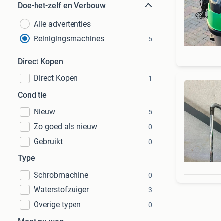
Doe-het-zelf en Verbouw
Alle advertenties
Reinigingsmachines
5
Direct Kopen
Direct Kopen
1
Conditie
Nieuw
5
Zo goed als nieuw
0
Gebruikt
0
Type
Schrobmachine
0
Waterstofzuiger
3
Overige typen
0