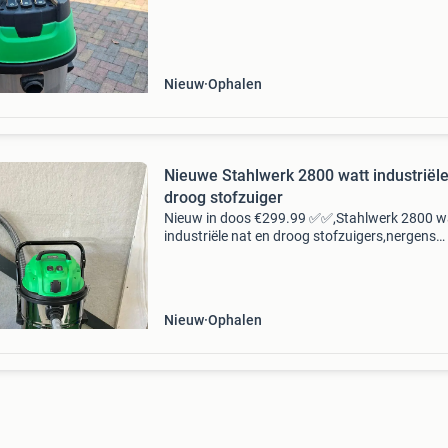
Nieuw
Ophalen
Nieuwe Stahlwerk 2800 watt industriële
droog stofzuiger
Nieuw in doos €299.99 ✅✅,Stahlwerk 2800 w
industriële nat en droog stofzuigers,nergens
goedkoper ! Bezoek 7 dagen per week onze
+100m2 showroom ☎️0639515622 🚀 nieuw:
stahlwerk 2800w nat- &
Nieuw
Ophalen