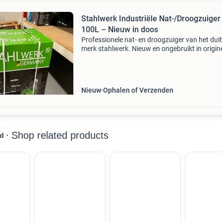
Stahlwerk Industriële Nat-/Droogzuiger
100L – Nieuw in doos
Professionele nat- en droogzuiger van het dui
merk stahlwerk. Nieuw en ongebruikt in origin
verpakking. ✅ Vermogen: 2800w ✅ ketelinhou
100 liter ✅ zuigkracht: 106 l/sec ✅ nat- en
droogzuigen ✅
Nieuw
Ophalen of Verzenden