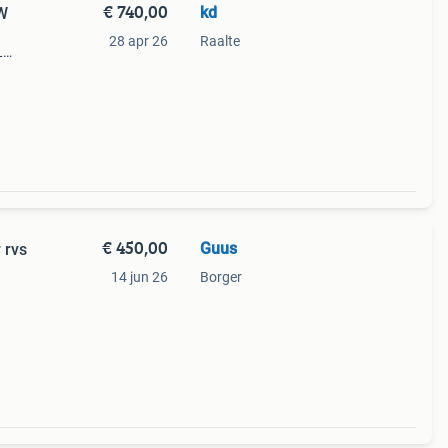
€ 740,00
kd
0W
28 apr 26
Raalte
L
€ 450,00
Guus
 rvs
14 jun 26
Borger
er