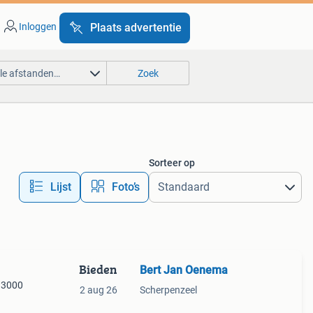
Inloggen
Plaats advertentie
lle afstanden…
Zoek
Sorteer op
Lijst
Foto’s
Bieden
Bert Jan Oenema
r 3000
2 aug 26
Scherpenzeel