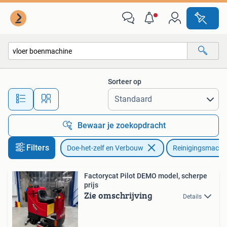
Reinigingsmachines
Sorteer op
Alle afstanden…
Bewaar je zoekopdracht
Filters
Doe-het-zelf en Verbouw
Reinigingsmachi
Factorycat Pilot DEMO model, scherpe
prijs
Zie omschrijving
Details