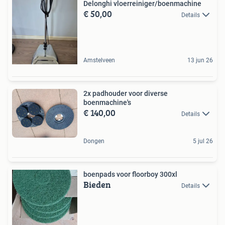
Delonghi vloerreiniger/boenmachine
€ 50,00
Details
Amstelveen
13 jun 26
2x padhouder voor diverse
boenmachine's
€ 140,00
Details
Dongen
5 jul 26
boenpads voor floorboy 300xl
Bieden
Details