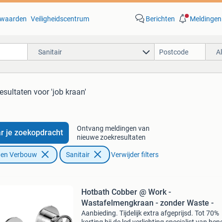
waarden
Veiligheidscentrum
Berichten
Meldingen
Sanitair
A
resultaten
voor 'job kraan'
Ontvang meldingen van
r je zoekopdracht
nieuwe zoekresultaten
f en Verbouw
Sanitair
Verwijder filters
Hotbath Cobber @ Work -
Wastafelmengkraan - zonder Waste -
Aanbieding. Tijdelijk extra afgeprijsd. Tot 70%