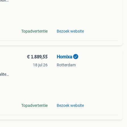
elux!
g met
Topadvertentie
Bezoek website
€ 1.889,55
Homixa
18 jul 26
Rotterdam
liteit
g 9.
Topadvertentie
Bezoek website