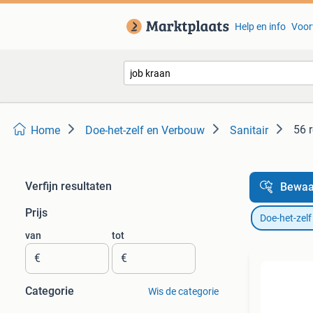
Help en info
Voor
56 
Home
Doe-het-zelf en Verbouw
Sanitair
Verfijn resultaten
Bewaa
Prijs
Doe-het-zel
van
tot
€
€
Categorie
Wis de categorie