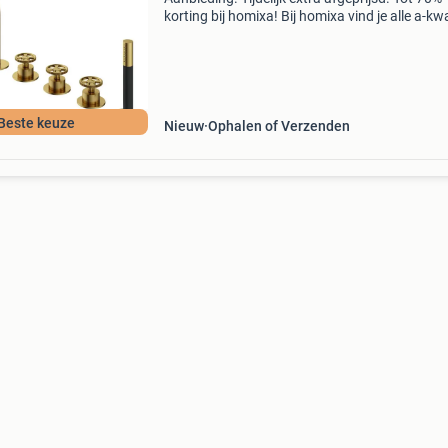
korting bij homixa! Bij homixa vind je alle a-kwa
producten. A-kwaliteit producten & snelle
bezorging tot 10 jaar garantie klantbeoordelin
Beste keuze
Nieuw
Ophalen of Verzenden