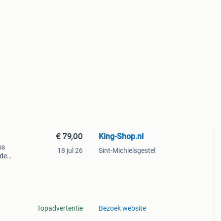
€ 79,00
King-Shop.nl
S
ss
18 jul 26
Sint-Michielsgestel
 de
l van
del,
Topadvertentie
Bezoek website