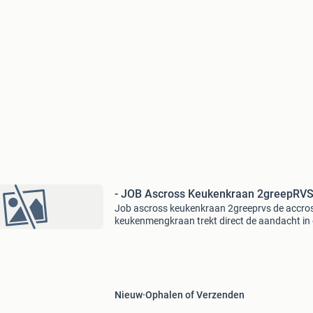
- JOB Ascross Keukenkraan 2greepRV
Job ascross keukenkraan 2greeprvs de accro
keukenmengkraan trekt direct de aandacht in
keuken dankzij het moderne design . Dit mode
de kraan is klassiek dankzij de tweegreepshen
maar het
Nieuw
Ophalen of Verzenden