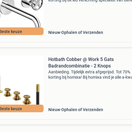
korting bij de led verlichting specialist van ben
Bij bes led vind je alle a-kwaliteit led verlichtin
de laagsteprijsgarantie en het meest com
Beste keuze
Nieuw
Ophalen of Verzenden
Hotbath Cobber @ Work 5 Gats
Badrandcombinatie - 2 Knops
Aanbieding. Tijdelijk extra afgeprijsd. Tot 70%
korting bij homixa! Bij homixa vind je alle a-kwa
producten. A-kwaliteit producten & snelle
bezorging tot 10 jaar garantie klantbeoordelin
Beste keuze
Nieuw
Ophalen of Verzenden