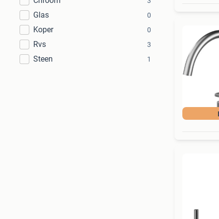
Chroom
3
Glas
0
Koper
0
Rvs
3
Steen
1