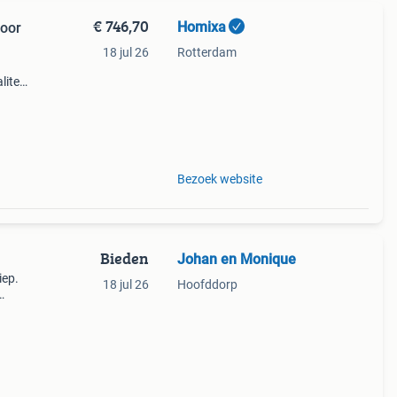
€ 746,70
Homixa
voor
18 jul 26
Rotterdam
liteit
g 9.
Bezoek website
Bieden
Johan en Monique
iep.
18 jul 26
Hoofddorp