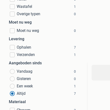
Wastafel
1
Overige typen
0
Moet nu weg
Moet nu weg
0
Levering
Ophalen
7
Verzenden
1
Aangeboden sinds
Vandaag
0
Gisteren
0
Een week
1
Altijd
7
Materiaal