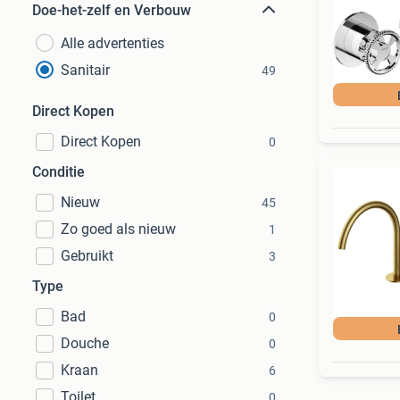
Doe-het-zelf en Verbouw
Alle advertenties
Sanitair
49
Direct Kopen
Direct Kopen
0
Conditie
Nieuw
45
Zo goed als nieuw
1
Gebruikt
3
Type
Bad
0
Douche
0
Kraan
6
Toilet
0