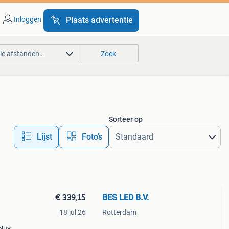
Inloggen
Plaats advertentie
lle afstanden…
Zoek
Sorteer op
Lijst
Foto’s
€ 339,15
BES LED B.V.
18 jul 26
Rotterdam