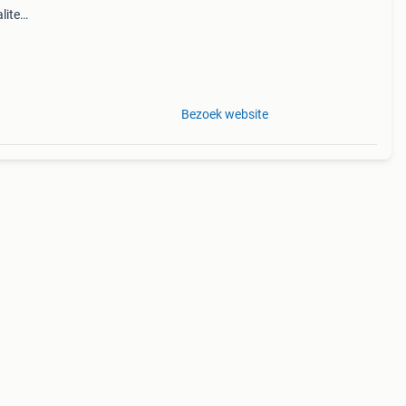
liteit
g 9.
Bezoek website