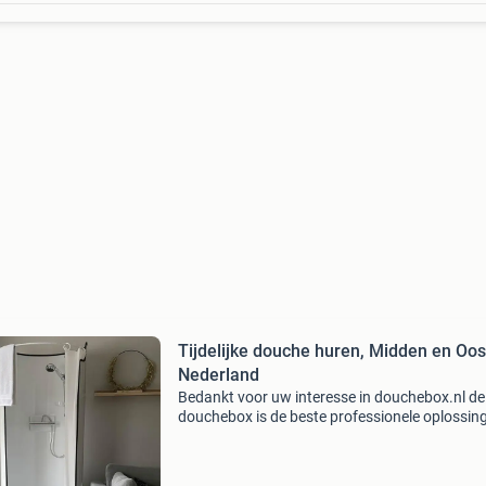
Tijdelijke douche huren, Midden en Oos
Nederland
Bedankt voor uw interesse in douchebox.nl de
douchebox is de beste professionele oplossin
tijdelijk te douchen tijdens een verbouwing. De
douche is compleet en voorzien van alle behoe
De douc