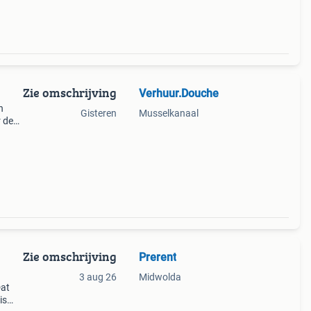
Zie omschrijving
Verhuur.Douche
n
Gisteren
Musselkanaal
r de
 week
per d
Zie omschrijving
Prerent
3 aug 26
Midwolda
Dat
is