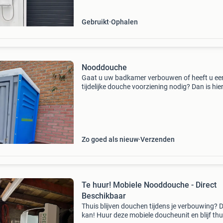
gebru
Gebruikt
Ophalen
Nooddouche
Gaat u uw badkamer verbouwen of heeft u ee
tijdelijke douche voorziening nodig? Dan is hie
oplossing van verhuur-douche! Voor €99,- per
(minimale huurperiode 14 dagen) na 14e dag, 
Zo goed als nieuw
Verzenden
Te huur! Mobiele Nooddouche - Direct
Beschikbaar
Thuis blijven douchen tijdens je verbouwing? 
kan! Huur deze mobiele doucheunit en blijf thu