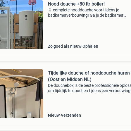
Nood douche +80 ltr boiler!
🚿 complete nooddouche voor tijdens je
badkamerverbouwing! Ga je de badkamer
verbouwen en wil je toch kunnen blijven douc
Deze complete set is ideaal als tijdelijke douch
✅Douche cabine ✅ 80 lit
Zo goed als nieuw
Ophalen
Tijdelijke douche of nooddouche huren
(Oost en Midden NL)
De douchebox is de beste professionele oplos
om tijdelijk te douchen tijdens een verbouwing
douche is compleet en voorzien van alle behoe
De douchecabine kan op elk adres geïnstallee
Nieuw
Verzenden