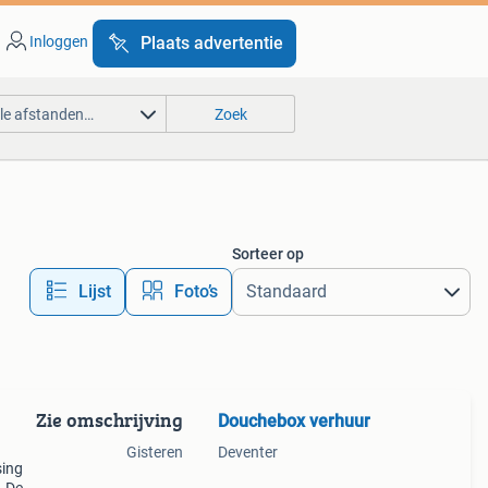
Inloggen
Plaats advertentie
lle afstanden…
Zoek
Sorteer op
Lijst
Foto’s
Zie omschrijving
Douchebox verhuur
Gisteren
Deventer
sing