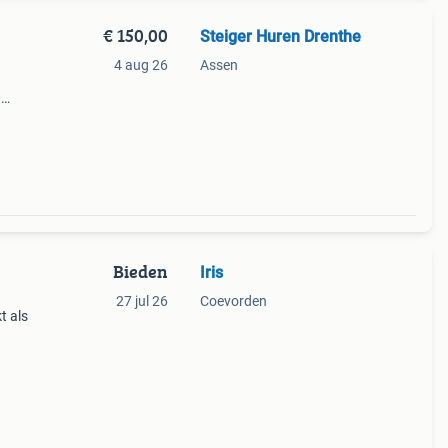
€ 150,00
Steiger Huren Drenthe
4 aug 26
Assen
n
le
hel
Bieden
Iris
27 jul 26
Coevorden
t als
oor