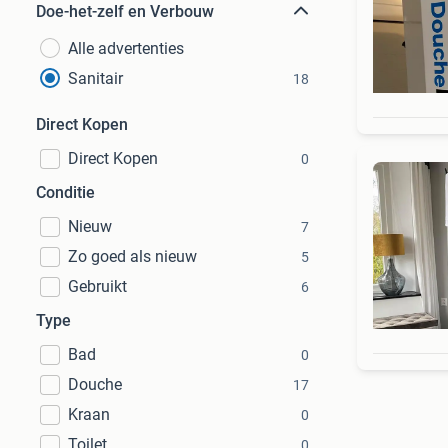
Doe-het-zelf en Verbouw
Alle advertenties
Sanitair
18
Direct Kopen
Direct Kopen
0
Conditie
Nieuw
7
Zo goed als nieuw
5
Gebruikt
6
Type
Bad
0
Douche
17
Kraan
0
Toilet
0