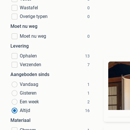
Wastafel
0
Overige typen
0
Moet nu weg
Moet nu weg
0
Levering
Ophalen
13
Verzenden
7
Aangeboden sinds
Vandaag
1
Gisteren
1
Een week
2
Altijd
16
Materiaal