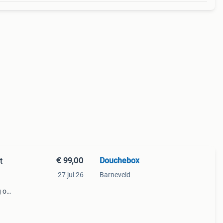
€ 99,00
Douchebox
t
27 jul 26
Barneveld
g om
ftes.