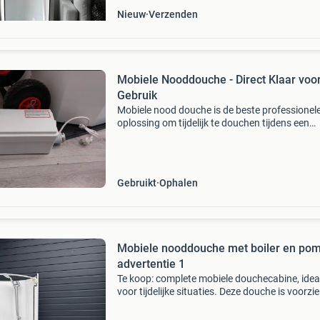
Nieuw
Verzenden
Mobiele Nooddouche - Direct Klaar voo
Gebruik
Mobiele nood douche is de beste professionel
oplossing om tijdelijk te douchen tijdens een
verbouwing. De douche is compleet en voorzi
van alle behoeftes. De douchecabine kan op el
adres geïnstall
Gebruikt
Ophalen
Mobiele nooddouche met boiler en po
advertentie 1
Te koop: complete mobiele douchecabine, idea
voor tijdelijke situaties. Deze douche is voorzi
-een boiler voor warm water -een pomp voor
waterafvoer -benodigde slangenset de cabine i