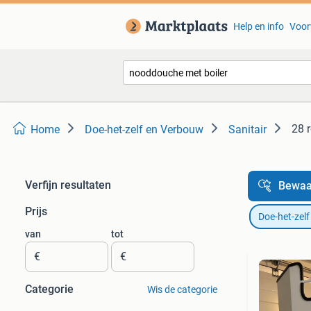
Help en info
Voor
28 
Home
Doe-het-zelf en Verbouw
Sanitair
Verfijn resultaten
Bewaa
Prijs
Doe-het-zel
van
tot
€
€
Categorie
Wis de categorie