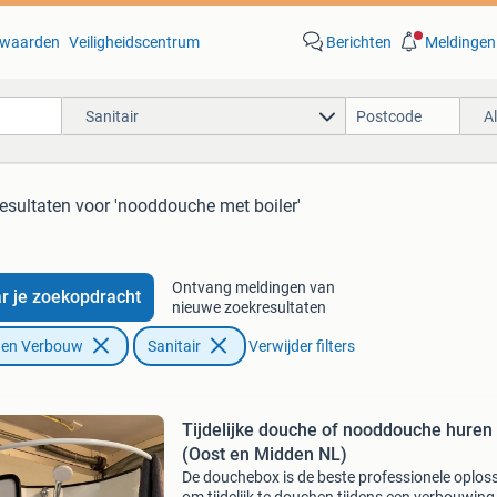
waarden
Veiligheidscentrum
Berichten
Meldingen
Sanitair
A
resultaten
voor 'nooddouche met boiler'
Ontvang meldingen van
r je zoekopdracht
nieuwe zoekresultaten
f en Verbouw
Sanitair
Verwijder filters
Tijdelijke douche of nooddouche huren
(Oost en Midden NL)
De douchebox is de beste professionele oplos