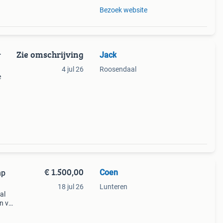
Bezoek website
Zie omschrijving
Jack
r
4 jul 26
Roosendaal
e
en
k
€ 1.500,00
Coen
mp
18 jul 26
Lunteren
al
en van
s in