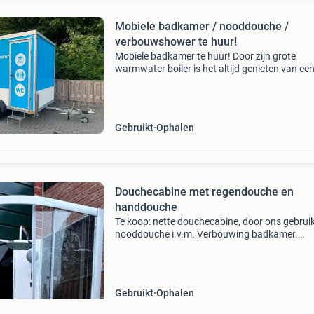
Mobiele badkamer / nooddouche /
verbouwshower te huur!
Mobiele badkamer te huur! Door zijn grote
warmwater boiler is het altijd genieten van ee
warme douche. De mobiele badkamer is van al
gemakken voorzien zoals een douche, wc, kac
en een wasbak met
Gebruikt
Ophalen
Douchecabine met regendouche en
handdouche
Te koop: nette douchecabine, door ons gebruik
nooddouche i.v.m. Verbouwing badkamer.
Complete douchecabine regendouche en
handdouche thermostaatkraan aansluiting v
zowel warm als koud water sc
Gebruikt
Ophalen