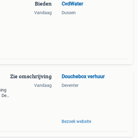
Bieden
CvdWater
Vandaag
Dussen
hen?
e.
Zie omschrijving
Douchebox verhuur
Vandaag
Deventer
sing
. De
ftes.
rd wo
Bezoek website