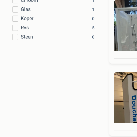
Chroom
1
Glas
1
Koper
0
Rvs
5
Steen
0