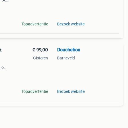
. De
ftes.
rd wo
Topadvertentie
Bezoek website
€ 99,00
Douchebox
t
Gisteren
Barneveld
g om
ftes.
Topadvertentie
Bezoek website