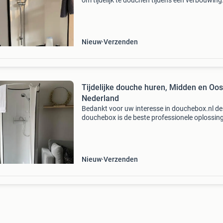
om tijdelijk te douchen tijdens een verbouwing
douche is compleet en voorzien van alle behoe
De douchecabine kan op elk adres geïnstallee
Nieuw
Verzenden
Tijdelijke douche huren, Midden en Oos
Nederland
Bedankt voor uw interesse in douchebox.nl de
douchebox is de beste professionele oplossin
tijdelijk te douchen tijdens een verbouwing. De
douche is compleet en voorzien van alle behoe
De douc
Nieuw
Verzenden