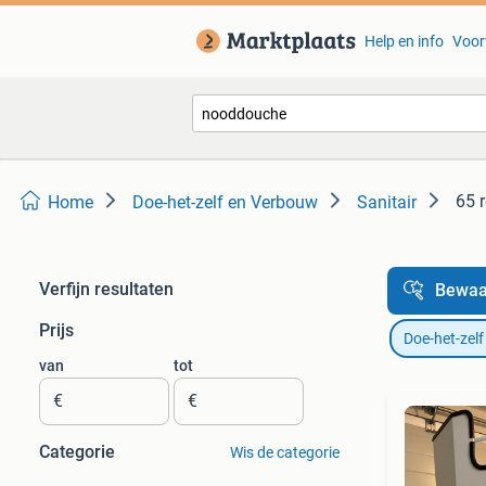
Help en info
Voor
65 
Home
Doe-het-zelf en Verbouw
Sanitair
Verfijn resultaten
Bewaa
Prijs
Doe-het-zel
van
tot
€
€
Categorie
Wis de categorie