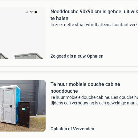
Nooddouche 90x90 cm is geheel uit wl
te halen
In zeer nette staat wordt alleen a contant ver
Zo goed als nieuw
Ophalen
Te huur mobiele douche cabine
nooddouche
Te huur mobiele douche cabine. Een douche h
tijdens een verbouwing is een geweldige mani
je door een renovatie van de badkamer heen t
helpen. Als u een verbouwing aan uw badkam
uitvoert, i
Ophalen of Verzenden