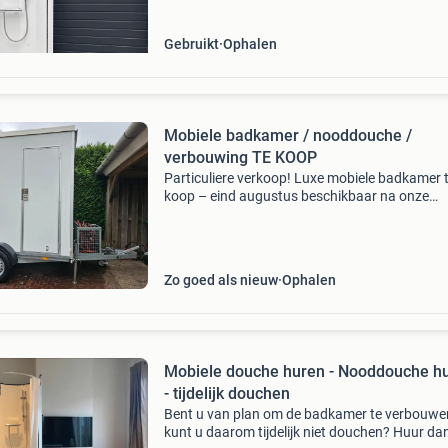
gebru
Gebruikt
Ophalen
Mobiele badkamer / nooddouche /
verbouwing TE KOOP
Particuliere verkoop! Luxe mobiele badkamer 
koop – eind augustus beschikbaar na onze
verbouwing verkopen wij onze mobiele badka
De badkamer is werkend te bezichtigen en is
beschikbaar vanaf ein
Zo goed als nieuw
Ophalen
Mobiele douche huren - Nooddouche h
- tijdelijk douchen
Bent u van plan om de badkamer te verbouwe
kunt u daarom tijdelijk niet douchen? Huur da