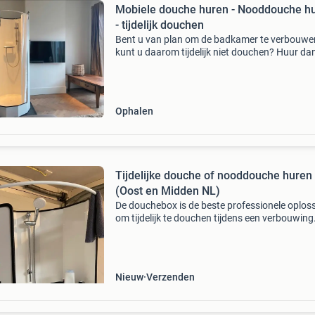
Mobiele douche huren - Nooddouche h
- tijdelijk douchen
Bent u van plan om de badkamer te verbouwe
kunt u daarom tijdelijk niet douchen? Huur da
deze tijdelijke douche! Dan hoeft u niet iedere 
douchen bij vrienden of familie, en kunt u in ei
Ophalen
Tijdelijke douche of nooddouche huren
(Oost en Midden NL)
De douchebox is de beste professionele oplos
om tijdelijk te douchen tijdens een verbouwing
douche is compleet en voorzien van alle behoe
De douchecabine kan op elk adres geïnstallee
Nieuw
Verzenden