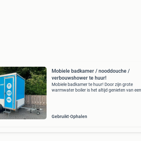
Mobiele badkamer / nooddouche /
verbouwshower te huur!
Mobiele badkamer te huur! Door zijn grote
warmwater boiler is het altijd genieten van ee
warme douche. De mobiele badkamer is van al
gemakken voorzien zoals een douche, wc, kac
en een wasbak met
Gebruikt
Ophalen