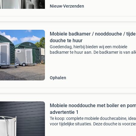
Nieuw
Verzenden
Mobiele badkamer / nooddouche / tijdel
douche te huur
Goedendag, hierbij bieden wij een mobiele
badkamer te huur aan. De badkamer is van all
gemakken voorzien zo is de wagen uitgerust 
een toilet, douche, ventilatie, kachel, bankje,
wasbak en een war
Ophalen
Mobiele nooddouche met boiler en po
advertentie 1
Te koop: complete mobiele douchecabine, idea
voor tijdelijke situaties. Deze douche is voorzi
-een boiler voor warm water -een pomp voor
waterafvoer -benodigde slangenset de cabine i