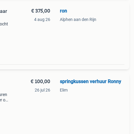
€ 375,00
ron
kaar
4 aug 26
Alphen aan den Rijn
kocht
€ 100,00
springkussen verhuur Ronny
26 jul 26
Elim
uren
er om
e
er