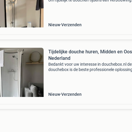
om tijdelijk te douchen tijdens een verbouwing
douche is compleet en voorzien van alle behoe
De douchecabine kan op elk adres geïnstallee
Nieuw
Verzenden
Tijdelijke douche huren, Midden en Oos
Nederland
Bedankt voor uw interesse in douchebox.nl de
douchebox is de beste professionele oplossin
tijdelijk te douchen tijdens een verbouwing. De
douche is compleet en voorzien van alle behoe
De douc
Nieuw
Verzenden