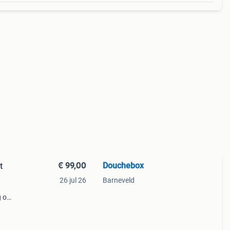
€ 99,00
Douchebox
t
26 jul 26
Barneveld
g om
ftes.