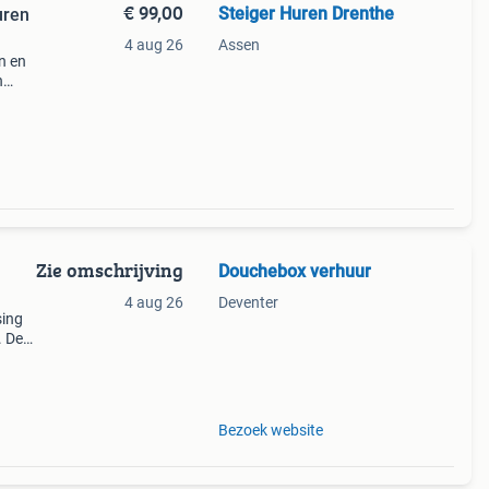
€ 99,00
Steiger Huren Drenthe
uren
4 aug 26
Assen
n en
n
dag te
gen
Zie omschrijving
Douchebox verhuur
4 aug 26
Deventer
sing
. De
ftes.
rd wo
Bezoek website