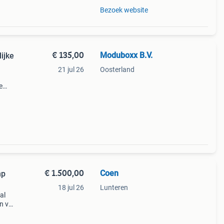
Bezoek website
€ 135,00
Moduboxx B.V.
ijke
21 jul 26
Oosterland
e
met
€ 1.500,00
Coen
mp
18 jul 26
Lunteren
al
en van
s in