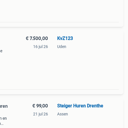
€ 7.500,00
KvZ123
16 jul 26
Uden
te
mer.
€ 99,00
Steiger Huren Drenthe
uren
21 jul 26
Assen
n en
n