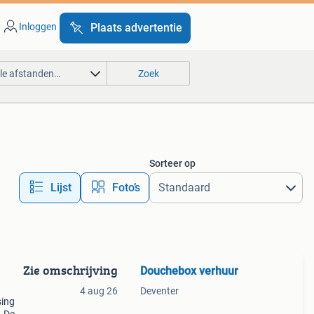
Inloggen
Plaats advertentie
lle afstanden…
Zoek
Sorteer op
Lijst
Foto’s
Zie omschrijving
Douchebox verhuur
4 aug 26
Deventer
sing