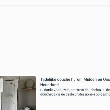
Tijdelijke douche huren, Midden en Oos
Nederland
Bedankt voor uw interesse in douchebox.nl de
douchebox is de beste professionele oplossin
tijdelijk te douchen tijdens een verbouwing. De
douche is compleet en voorzien van alle behoe
De douc