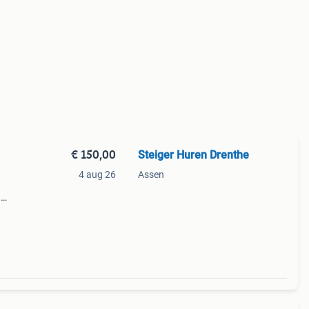
€ 150,00
Steiger Huren Drenthe
4 aug 26
Assen
n
le
hel