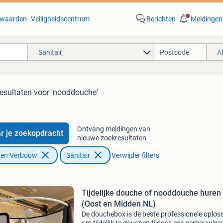
waarden
Veiligheidscentrum
Berichten
Meldingen
Sanitair
A
resultaten
voor 'nooddouche'
Ontvang meldingen van
r je zoekopdracht
nieuwe zoekresultaten
f en Verbouw
Sanitair
Verwijder filters
Tijdelijke douche of nooddouche huren
(Oost en Midden NL)
De douchebox is de beste professionele oplos