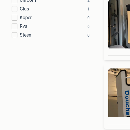
Chroom
2
Glas
1
Koper
0
Rvs
6
Steen
0