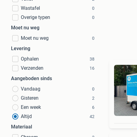
Wastafel
0
Overige typen
0
Moet nu weg
Moet nu weg
0
Levering
Ophalen
38
Verzenden
16
Aangeboden sinds
Vandaag
0
Gisteren
2
Een week
6
Altijd
42
Materiaal