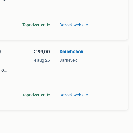
. De
ftes.
rd wo
Topadvertentie
Bezoek website
€ 99,00
Douchebox
t
4 aug 26
Barneveld
g om
ftes.
Topadvertentie
Bezoek website