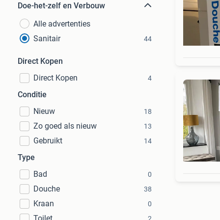
Doe-het-zelf en Verbouw
Alle advertenties
Sanitair
44
Direct Kopen
Direct Kopen
4
Conditie
Nieuw
18
Zo goed als nieuw
13
Gebruikt
14
Type
Bad
0
Douche
38
Kraan
0
Toilet
2