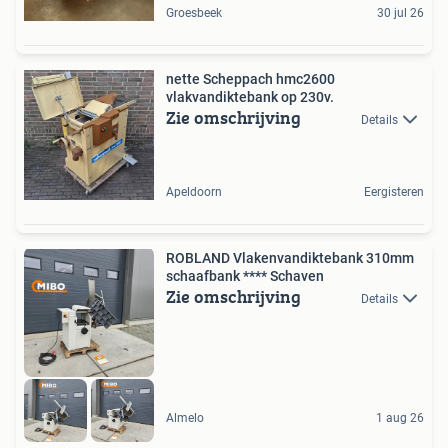
Groesbeek
30 jul 26
nette Scheppach hmc2600
vlakvandiktebank op 230v.
Zie omschrijving
Details
Apeldoorn
Eergisteren
ROBLAND Vlakenvandiktebank 310mm
schaafbank **** Schaven
Zie omschrijving
Details
Almelo
1 aug 26