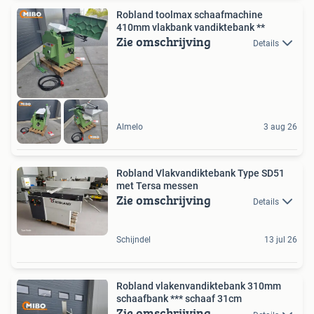
Robland toolmax schaafmachine
410mm vlakbank vandiktebank **
Zie omschrijving
Details
Almelo
3 aug 26
Robland Vlakvandiktebank Type SD51
met Tersa messen
Zie omschrijving
Details
Schijndel
13 jul 26
Robland vlakenvandiktebank 310mm
schaafbank *** schaaf 31cm
Zie omschrijving