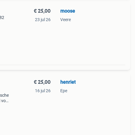
€ 25,00
moose
-82
23 jul 26
Veere
€ 25,00
henriet
16 jul 26
Epe
ische
 voor
uikt,
 de