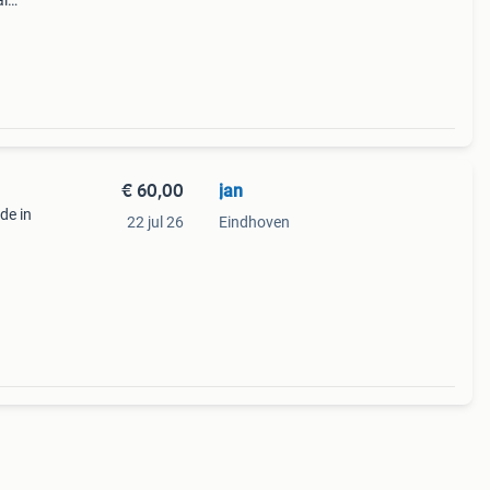
al
et
 van
€ 60,00
jan
de in
22 jul 26
Eindhoven