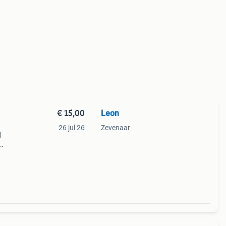
€ 15,00
Leon
26 jul 26
Zevenaar
d
vragen