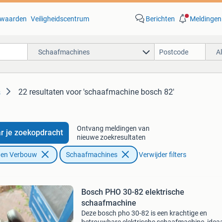
waarden
Veiligheidscentrum
Berichten
Meldingen
Schaafmachines
A
22 resultaten
voor 'schaafmachine bosch 82'
s
Ontvang meldingen van
r je zoekopdracht
nieuwe zoekresultaten
f en Verbouw
Schaafmachines
Verwijder filters
Bosch PHO 30-82 elektrische
schaafmachine
Deze bosch pho 30-82 is een krachtige en