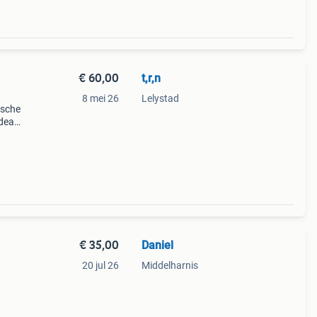
€ 60,00
t,r,n
8 mei 26
Lelystad
ische
deaal
de
80w
€ 35,00
Daniel
20 jul 26
Middelharnis