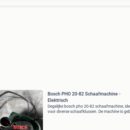
Bosch PHO 20-82 Schaafmachine -
Elektrisch
Degelijke bosch pho 20-82 schaafmachine, ide
voor diverse schaafklussen. De machine is geb
maar functioneert nog prima. Perfect voor de 
het-zelver of professional die op zoek is naar 