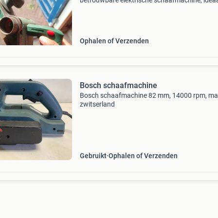
betrouwbare elektrische schaafmachine, idea
voor diverse houtbewerkingen. Perfect voor h
gladmaken van oppervlakken, het afschuinen
randen en het aanpa
Ophalen of Verzenden
Bosch schaafmachine
Bosch schaafmachine 82 mm, 14000 rpm, ma
zwitserland
Gebruikt
Ophalen of Verzenden