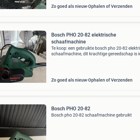
Zo goed als nieuw
Ophalen of Verzenden
Bosch PHO 20-82 elektrische
schaafmachine
Te koop: een gebruikte bosch pho 20-82 elektr
schaafmachine, dit krachtige gereedschap is i
voor diverse schaafklussen en verkeert in goe
staat. De machine heeft een vermogen van 6
en e
Zo goed als nieuw
Ophalen of Verzenden
Bosch PHO 20-82
Bosch pho 20-82 schaafmachine gebruikt