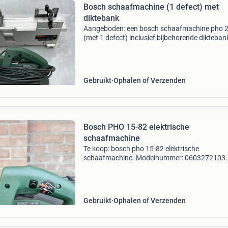
Bosch schaafmachine (1 defect) met
diktebank
Aangeboden: een bosch schaafmachine pho 
(met 1 defect) inclusief bijbehorende dikteban
82. De as van de schaafrol is defect, waardoo
machine momenteel niet goed functioneert. De
va
Gebruikt
Ophalen of Verzenden
Bosch PHO 15-82 elektrische
schaafmachine
Te koop: bosch pho 15-82 elektrische
schaafmachine. Modelnummer: 0603272103.
degelijke bosch schaafmachine voor het
gladmaken en aanpassen van houten
oppervlakken. Ideaal voor het bijschaven van 
Gebruikt
Ophalen of Verzenden