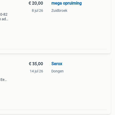
€ 20,00
mega opruiming
8 jul 26
Zuidbroek
20-82
k adv
r de
 rest
€ 35,00
Serox
14 jul 26
Dongen
 Een
d