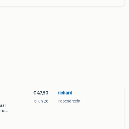
€ 47,50
richard
6 jun 26
Papendrecht
aal
ruikt,
doe-
een