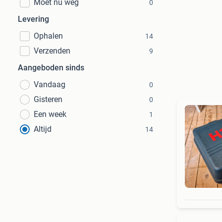
Moet nu weg
0
Levering
Ophalen
14
Verzenden
9
Aangeboden sinds
Vandaag
0
Gisteren
0
Een week
1
Altijd
14