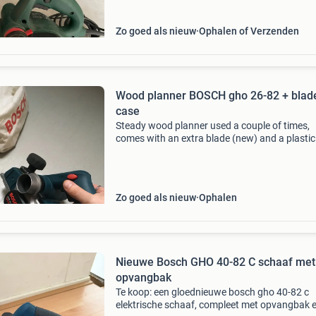
Zo goed als nieuw
Ophalen of Verzenden
Wood planner BOSCH gho 26-82 + blad
case
Steady wood planner used a couple of times,
comes with an extra blade (new) and a plastic
case. Not working with wood anymore, sleepin
box so selling it
Zo goed als nieuw
Ophalen
Nieuwe Bosch GHO 40-82 C schaaf met
opvangbak
Te koop: een gloednieuwe bosch gho 40-82 c
elektrische schaaf, compleet met opvangbak e