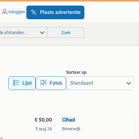
Inloggen
Plaats advertentie
lle afstanden…
Zoek
Sorteer op
Lijst
Foto’s
€ 50,00
Cihad
5 aug 26
Beverwijk