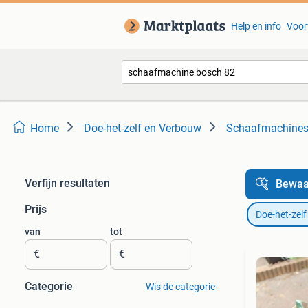
Help en info
Voor
Home
Doe-het-zelf en Verbouw
Schaafmachine
Verfijn resultaten
Bewaa
Prijs
Doe-het-zel
van
tot
€
€
Categorie
Wis de categorie