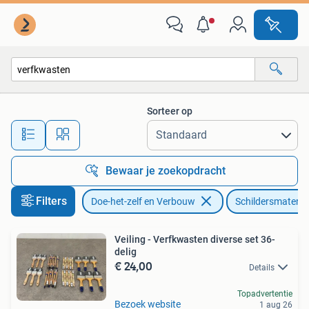
Schildersmaterialen
Sorteer op
Alle afstanden…
Bewaar je zoekopdracht
Filters
Doe-het-zelf en Verbouw
Schildersmateria
Veiling - Verfkwasten diverse set 36-
delig
€ 24,00
Details
Topadvertentie
Bezoek website
1 aug 26