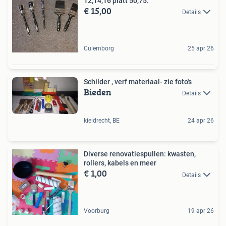
12,14,16 platt 50,75.
€ 15,00
Details
Culemborg
25 apr 26
Schilder , verf materiaal- zie foto's
Bieden
Details
kieldrecht, BE
24 apr 26
Diverse renovatiespullen: kwasten,
rollers, kabels en meer
€ 1,00
Details
Voorburg
19 apr 26