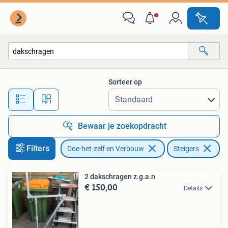
Steigers
Sorteer op
Alle afstanden…
Bewaar je zoekopdracht
Filters
Doe-het-zelf en Verbouw
Steigers
Ve
2 dakschragen z.g.a.n
€ 150,00
Details