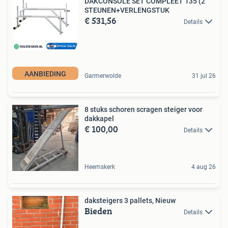
DAKCONSOLE SET COMPLEET 135 (2
STEUNEN+VERLENGSTUK
€ 531,56
Details
AANBIEDING
Garmerwolde
31 jul 26
8 stuks schoren scragen steiger voor
dakkapel
€ 100,00
Details
Heemskerk
4 aug 26
daksteigers 3 pallets, Nieuw
Bieden
Details