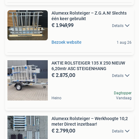
Alumexx Rolsteiger – Z.G.A.N! Slechts
één keer gebruikt
€ 1.949,99
Details
Bezoek website
1 aug 26
AKTIE ROLSTEIGER 135 X 250 NIEUW
6,20mtr ASC STEIGENHANG
€ 2.875,00
Details
Dagtopper
Heino
Vandaag
Alumexx Rolsteiger – Werkhoogte 10,2
meter Direct inzetbaar!
€ 2.799,00
Details