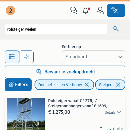
Steigers
Sorteer op
Alle afstanden…
Bewaar je zoekopdracht
Filters
Doe-het-zelf en Verbouw
Steigers
Ve
Rolsteiger vanaf € 1275,- /
Steigeraanhanger vanaf € 1699,-
€ 1.275,00
Details
Topadvertentie