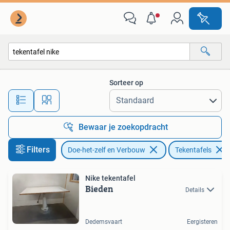
Tekentafels
Sorteer op
Alle afstanden…
Bewaar je zoekopdracht
Filters
Doe-het-zelf en Verbouw
Tekentafels
Nike tekentafel
Bieden
Details
Dedemsvaart
Eergisteren