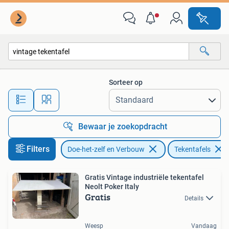
Tekentafels
Sorteer op
Alle afstanden…
Bewaar je zoekopdracht
Filters
Doe-het-zelf en Verbouw
Tekentafels
Gratis Vintage industriële tekentafel
Neolt Poker Italy
Gratis
Details
Weesp
Vandaag