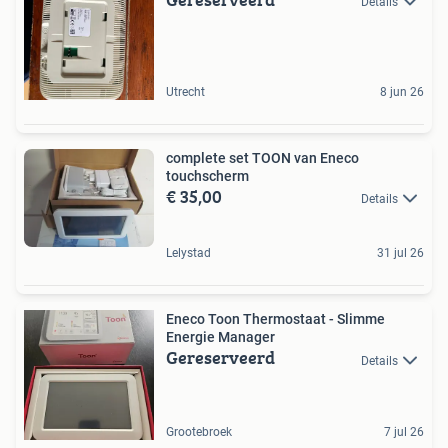
Details
Utrecht
8 jun 26
complete set TOON van Eneco
touchscherm
€ 35,00
Details
Lelystad
31 jul 26
Eneco Toon Thermostaat - Slimme
Energie Manager
Gereserveerd
Details
Grootebroek
7 jul 26