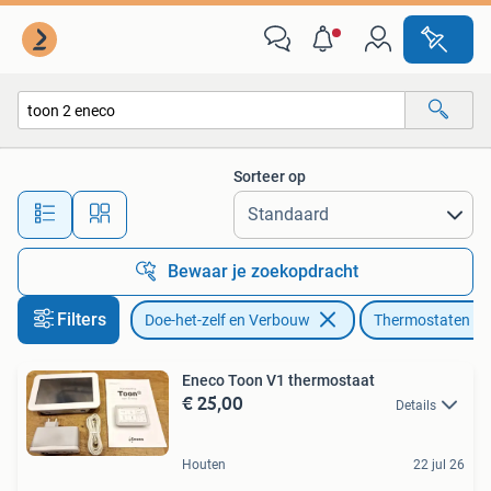
Thermostaten
Sorteer op
Alle afstanden…
Bewaar je zoekopdracht
Filters
Doe-het-zelf en Verbouw
Thermostaten
Eneco Toon V1 thermostaat
€ 25,00
Details
Houten
22 jul 26