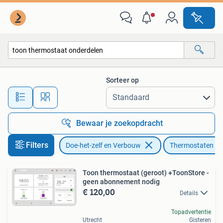
Thermostaten
Sorteer op
Alle afstanden…
Bewaar je zoekopdracht
Filters
Doe-het-zelf en Verbouw
Thermostaten
Toon thermostaat (geroot) +ToonStore -
geen abonnement nodig
€ 120,00
Details
Topadvertentie
Utrecht
Gisteren