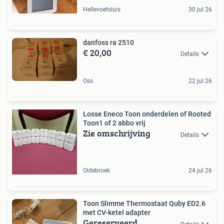
Hellevoetsluis
30 jul 26
danfoss ra 2510
€ 20,00
Details
Oss
22 jul 26
Losse Eneco Toon onderdelen of Rooted
Toon1 of 2 abbo vrij
Zie omschrijving
Details
Oldebroek
24 jul 26
Toon Slimme Thermostaat Quby ED2.6
met CV-ketel adapter
Gereserveerd