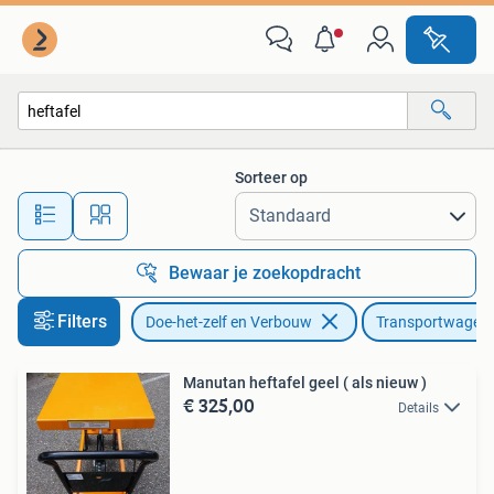
Transportwagens
Sorteer op
Alle afstanden…
Bewaar je zoekopdracht
Filters
Doe-het-zelf en Verbouw
Transportwagen
Manutan heftafel geel ( als nieuw )
€ 325,00
Details