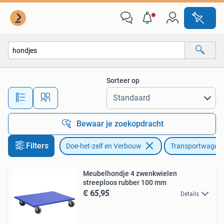
Transportwagens
Sorteer op
Alle afstanden…
Bewaar je zoekopdracht
Filters
Doe-het-zelf en Verbouw
Transportwagen
Meubelhondje 4 zwenkwielen
streeploos rubber 100 mm
€ 65,95
Details