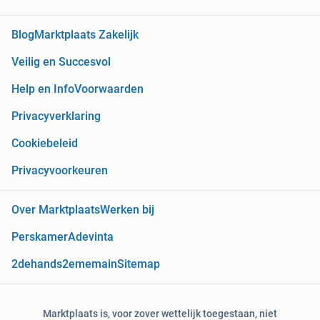
Blog
Marktplaats Zakelijk
Veilig en Succesvol
Help en Info
Voorwaarden
Privacyverklaring
Cookiebeleid
Privacyvoorkeuren
Over Marktplaats
Werken bij
Perskamer
Adevinta
2dehands
2ememain
Sitemap
Marktplaats is, voor zover wettelijk toegestaan, niet