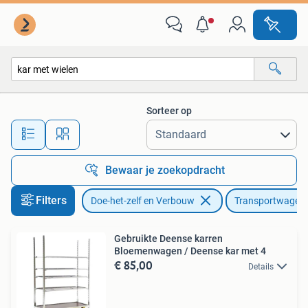
Transportwagens
Sorteer op
Alle afstanden…
Bewaar je zoekopdracht
Filters
Doe-het-zelf en Verbouw
Transportwagen
Gebruikte Deense karren
Bloemenwagen / Deense kar met 4
€ 85,00
Details