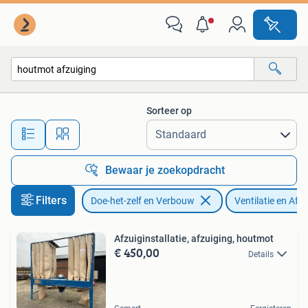
Ventilatie en Afzuiging
Sorteer op
Alle afstanden…
Bewaar je zoekopdracht
Filters
Doe-het-zelf en Verbouw
Ventilatie en Afz
Afzuiginstallatie, afzuiging, houtmot
€ 450,00
Details