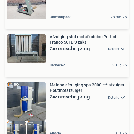
Oldeholtpade
28 mei 26
Afzuiging stof motafzuiging Pettini
Franco 501B 3 zaks
Zie omschrijving
Details
Barneveld
3 aug 26
Metabo afzuiging spa 2000 *** afzuiger
Houtmotafzuiger
Zie omschrijving
Details
Almelo
13 jul 26