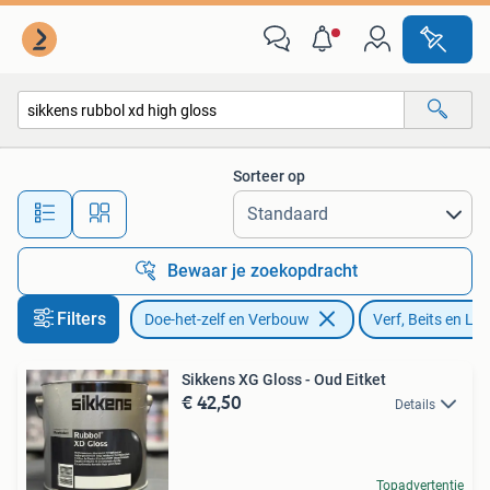
Verf, Beits en Lak
Sorteer op
Alle afstanden…
Bewaar je zoekopdracht
Filters
Doe-het-zelf en Verbouw
Verf, Beits en Lak
Sikkens XG Gloss - Oud Eitket
€ 42,50
Details
Topadvertentie