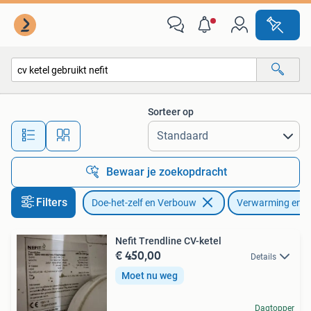
Verwarming en Radiatoren
Sorteer op
Alle afstanden…
Bewaar je zoekopdracht
Filters
Doe-het-zelf en Verbouw
Verwarming en R
Nefit Trendline CV-ketel
€ 450,00
Details
Moet nu weg
Dagtopper