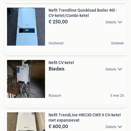
Nefit Trendline Quickload Boiler 40l -
CV-ketel/Combi-ketel
€ 250,00
Details
Oostwold
Gisteren
Nefit CV ketel
Bieden
Details
Rossum
5 mei 26
Nefit TrendLine HRC30 CW5 II CV-ketel
met expansievat
€ 600,00
Details