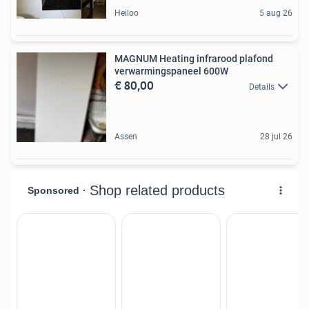
Heiloo
5 aug 26
MAGNUM Heating infrarood plafond
verwarmingspaneel 600W
€ 80,00
Details
Assen
28 jul 26