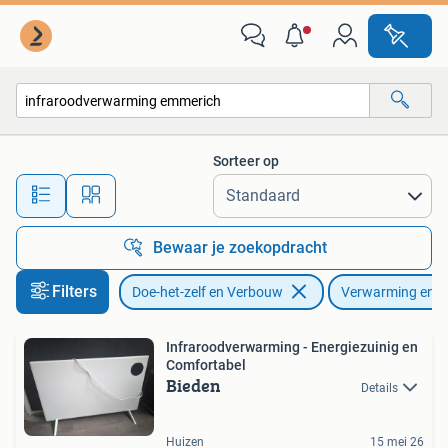
Verwarming en Radiatoren
Sorteer op
Alle afstanden…
Bewaar je zoekopdracht
Filters
Doe-het-zelf en Verbouw
Verwarming en R
Infraroodverwarming - Energiezuinig en
Comfortabel
Bieden
Details
Huizen
15 mei 26