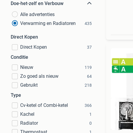
Doe-het-zelf en Verbouw
Alle advertenties
Verwarming en Radiatoren
435
Direct Kopen
Direct Kopen
37
Conditie
Nieuw
119
Zo goed als nieuw
64
Gebruikt
218
Type
Cv-ketel of Combi-ketel
366
Kachel
1
Radiator
0
Thermostaat
1