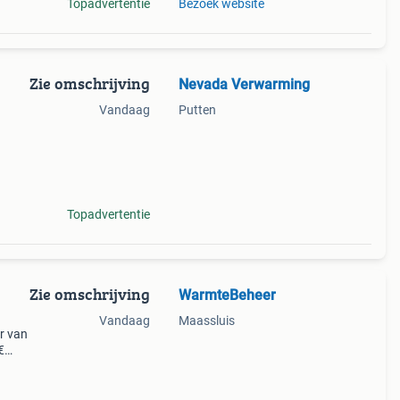
Topadvertentie
Bezoek website
Zie omschrijving
Nevada Verwarming
Vandaag
Putten
 ik
 ketel
Topadvertentie
Zie omschrijving
WarmteBeheer
Vandaag
Maassluis
r van
€