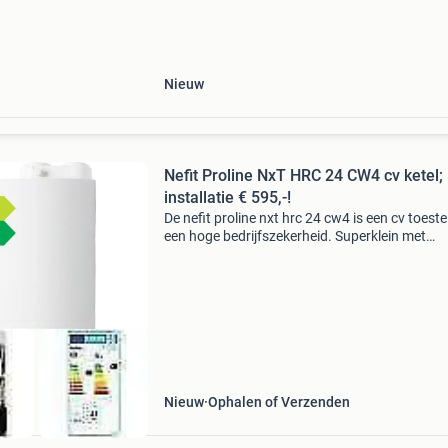
Voor meer informatie of voor offerteaanvraag
Nieuw
Nefit Proline NxT HRC 24 CW4 cv ketel;
installatie € 595,-!
De nefit proline nxt hrc 24 cw4 is een cv toeste
een hoge bedrijfszekerheid. Superklein met
indrukwekkende prestaties. Het is een zeer
onderhoudsarme en onderhoudsvriendelijke c
ketel met een zu
Nieuw
Ophalen of Verzenden