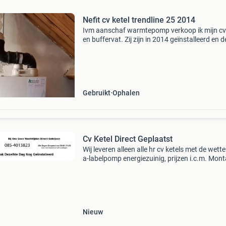
Nefit cv ketel trendline 25 2014
Ivm aanschaf warmtepomp verkoop ik mijn cv 
en buffervat. Zij zijn in 2014 geïnstalleerd en d
ketel is tot 2025 ieder jaar onderhouden (zie
foto&#39;s). In 2025 hebben we het huis gek
Gebruikt
Ophalen
Cv Ketel Direct Geplaatst
Wij leveren alleen alle hr cv ketels met de wettel
a-labelpomp energiezuinig, prijzen i.c.m. Mont
offerteaanvragen via website zonder extra ko
Voor meer informatie of voor offerteaanvraag
Nieuw