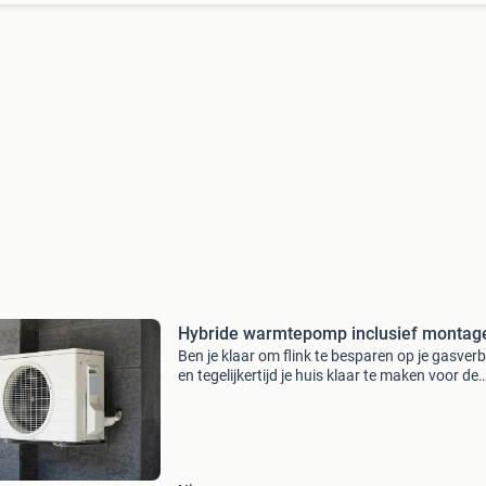
Hybride warmtepomp inclusief montag
Ben je klaar om flink te besparen op je gasverb
en tegelijkertijd je huis klaar te maken voor de
toekomst? Dan is een hybride warmtepomp pr
wat je zoekt. Dit slimme systeem werkt same
je