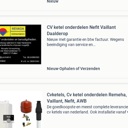
Nieuw
CV ketel onderdelen Nefit Vaillant
Daalderop
Nieuw met garantie en btw factuur. Wegens
beeindiging van service en
onderhoudswerkzaamheden ivm pensioen bied
vele onderdelen aan van, nefit van bijna alle cv
types van pakkingring tot warmt
Nieuw
Ophalen of Verzenden
Cvketels, Cv ketel onderdelen Remeha,
Vaillant, Nefit, AWB
De goedkoopste en meest complete leverancie
cv ketels van nederland. Ook installatie vanaf 
595,-. Snelle, gratis bezorging. Op onze site
www.warmtebeheer.nl vindt u al onze
aanbiedingen! W