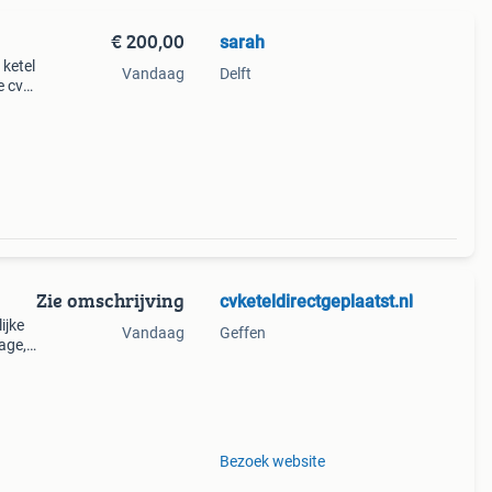
€ 200,00
sarah
ketel
Vandaag
Delft
e cv
ocht
Zie omschrijving
cvketeldirectgeplaatst.nl
ijke
Vandaag
Geffen
age,
sten.
Bezoek website