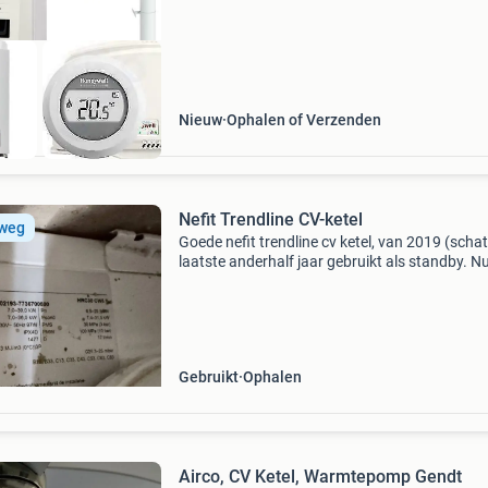
Nieuw
Ophalen of Verzenden
Nefit Trendline CV-ketel
 weg
Goede nefit trendline cv ketel, van 2019 (schat
laatste anderhalf jaar gebruikt als standby. N
het gas af. Ketel heeft altijd zijn controles geh
door erkende installateur en functioneert d
Gebruikt
Ophalen
Airco, CV Ketel, Warmtepomp Gendt