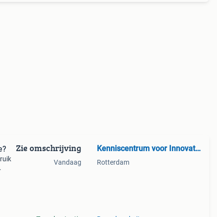
Zie omschrijving
Kenniscentrum voor Innovatie Nederland
e?
ruik
Vandaag
Rotterdam
ecies
n met