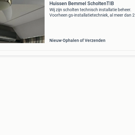
Huissen Bemmel ScholtenTIB
Wij zijn scholten technisch installatie beheer.
Voorheen gs-installatietechniek, al meer dan 
jaar. Wij zijn gespecialiseerd in het verlenen van
service en onderhoud aan cv-ketels,
warmtepompen en
Nieuw
Ophalen of Verzenden