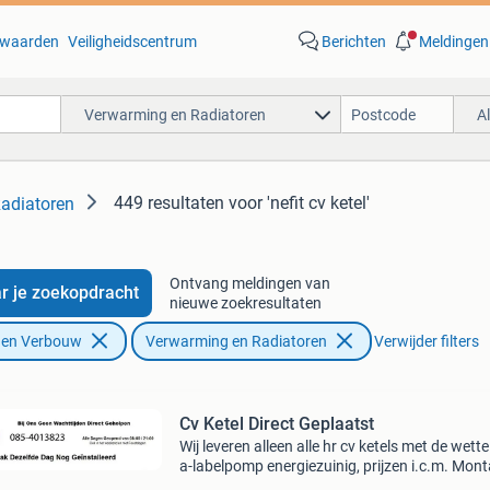
waarden
Veiligheidscentrum
Berichten
Meldingen
Verwarming en Radiatoren
A
449 resultaten
voor 'nefit cv ketel'
adiatoren
Ontvang meldingen van
r je zoekopdracht
nieuwe zoekresultaten
f en Verbouw
Verwarming en Radiatoren
Verwijder filters
Cv Ketel Direct Geplaatst
Wij leveren alleen alle hr cv ketels met de wettel
a-labelpomp energiezuinig, prijzen i.c.m. Mont
offerteaanvragen via website zonder extra ko