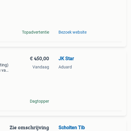
Topadvertentie
Bezoek website
€ 450,00
JK Star
ting)
Vandaag
Aduard
u van
ad
Dagtopper
Zie omschrijving
Scholten Tib