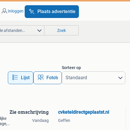
Inloggen
Plaats advertentie
lle afstanden…
Zoek
Sorteer op
Lijst
Foto’s
Zie omschrijving
cvketeldirectgeplaatst.nl
ijke
Vandaag
Geffen
age,
sten.