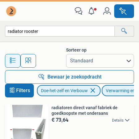
Verwarming en Radiatoren
Sorteer op
Alle afstanden…
Bewaar je zoekopdracht
Filters
Doe-het-zelf en Verbouw
Verwarming en R
radiatoren direct vanaf fabriek de
goedkoopste met onderaans
€ 73,64
Details