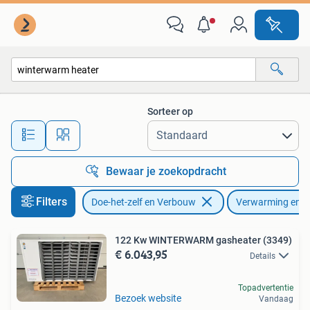
Verwarming en Radiatoren
Sorteer op
Alle afstanden…
Bewaar je zoekopdracht
Filters
Doe-het-zelf en Verbouw
Verwarming en R
122 Kw WINTERWARM gasheater (3349)
€ 6.043,95
Details
Topadvertentie
Bezoek website
Vandaag