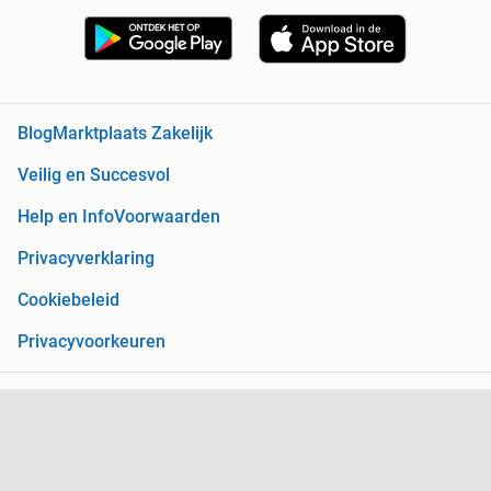
Blog
Marktplaats Zakelijk
Veilig en Succesvol
Help en Info
Voorwaarden
Privacyverklaring
Cookiebeleid
Privacyvoorkeuren
Over Marktplaats
Werken bij
Perskamer
Adevinta
2dehands
2ememain
Sitemap