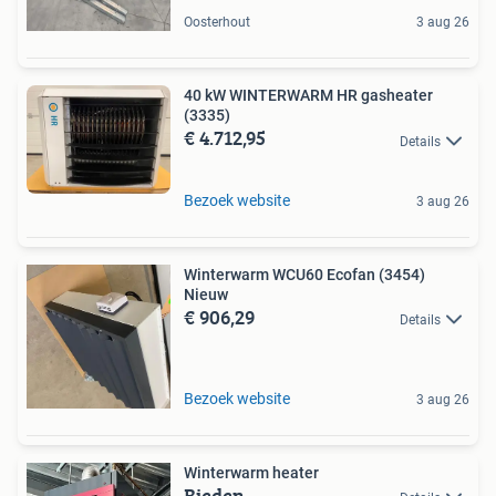
Oosterhout
3 aug 26
40 kW WINTERWARM HR gasheater
(3335)
€ 4.712,95
Details
Bezoek website
3 aug 26
Winterwarm WCU60 Ecofan (3454)
Nieuw
€ 906,29
Details
Bezoek website
3 aug 26
Winterwarm heater
Bieden