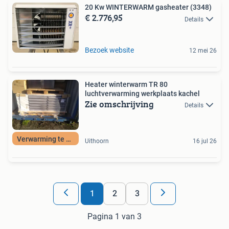
20 Kw WINTERWARM gasheater (3348)
€ 2.776,95
Details
Bezoek website
12 mei 26
Heater winterwarm TR 80
luchtverwarming werkplaats kachel
Zie omschrijving
Details
Verwarming te koop
Uithoorn
16 jul 26
1
2
3
Pagina 1 van 3