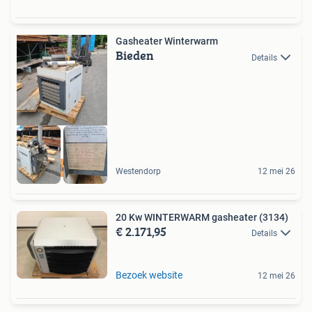
Gasheater Winterwarm
Bieden
Details
Snelle levering
Westendorp
12 mei 26
20 Kw WINTERWARM gasheater (3134)
€ 2.171,95
Details
Bezoek website
12 mei 26