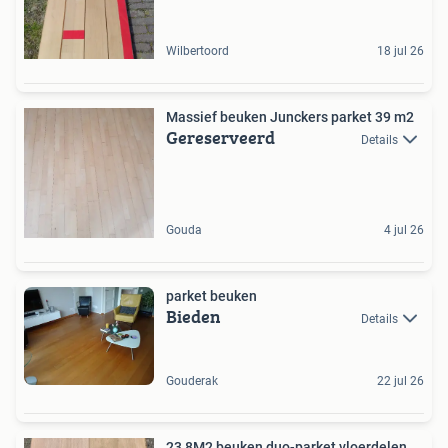
Wilbertoord
18 jul 26
Massief beuken Junckers parket 39 m2
Gereserveerd
Details
Gouda
4 jul 26
parket beuken
Bieden
Details
Gouderak
22 jul 26
23,8M2 beuken duo-parket vloerdelen