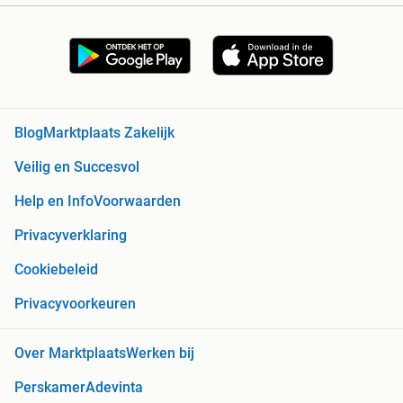
Blog
Marktplaats Zakelijk
Veilig en Succesvol
Help en Info
Voorwaarden
Privacyverklaring
Cookiebeleid
Privacyvoorkeuren
Over Marktplaats
Werken bij
Perskamer
Adevinta