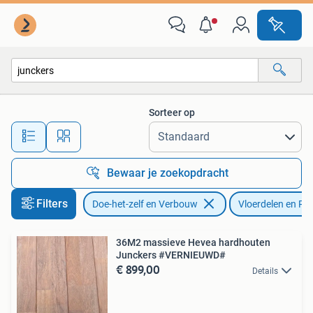
Vloerdelen en Plavuizen
Sorteer op
Alle afstanden…
Bewaar je zoekopdracht
Filters
Doe-het-zelf en Verbouw
Vloerdelen en Pl
36M2 massieve Hevea hardhouten
Junckers #VERNIEUWD#
€ 899,00
Details