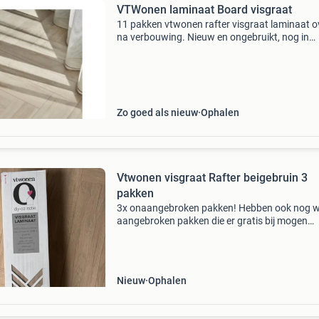
VTWonen laminaat Board visgraat
11 pakken vtwonen rafter visgraat laminaat o
na verbouwing. Nieuw en ongebruikt, nog in
originele verpakking. Totaal: 13,65 m² merk:
vtwonen type: board visgraat mooie moderne
visgraat uitstraling
Zo goed als nieuw
Ophalen
Vtwonen visgraat Rafter beigebruin 3
pakken
3x onaangebroken pakken! Hebben ook nog 
aangebroken pakken die er gratis bij mogen
worden meegenomen. Zie tweede foto. Zie ka
voor info productomschrijving dikte plank: 8 
groef aan korte
Nieuw
Ophalen