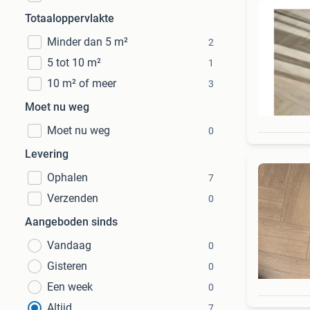
Totaaloppervlakte
Minder dan 5 m²
2
5 tot 10 m²
1
10 m² of meer
3
Moet nu weg
Moet nu weg
0
Levering
Ophalen
7
Verzenden
0
Aangeboden sinds
Vandaag
0
Gisteren
0
Een week
0
Altijd
7