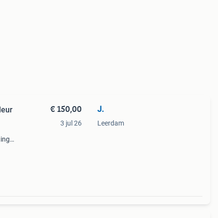
€ 150,00
J.
leur
3 jul 26
Leerdam
ting
. Eén
n