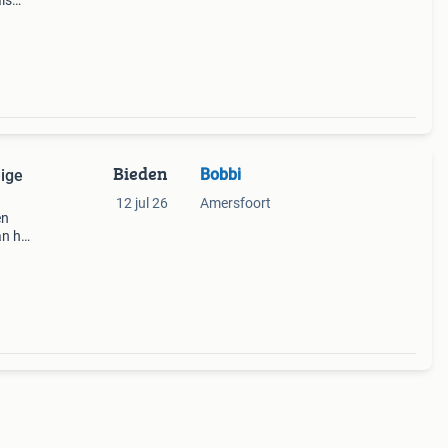
als
at is
Bieden
Bobbi
eige
12 jul 26
Amersfoort
en
an het
d van
en gr