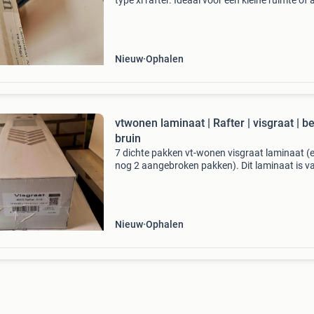
type xl rafter. Ideaal voor een kleine ruimte of 
aanvulling op een bestaande vloer. Het lamina
nog in de originele verpakking.
Nieuw
Ophalen
vtwonen laminaat | Rafter | visgraat | b
bruin
7 dichte pakken vt-wonen visgraat laminaat (
nog 2 aangebroken pakken). Dit laminaat is v
type 4665 rafter a+b. Elk pak heeft een inhou
circa 1,238 m2. Het betreft kliklaminaat met e
Nieuw
Ophalen