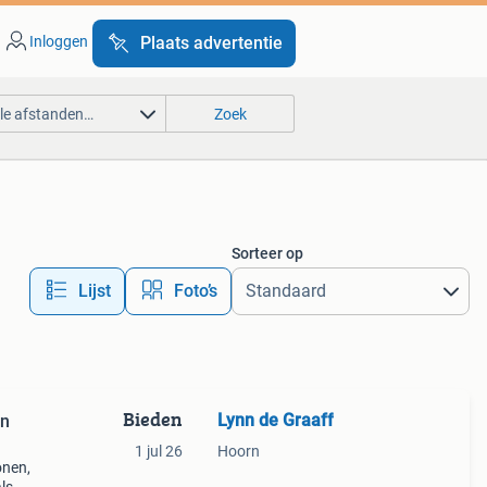
Inloggen
Plaats advertentie
lle afstanden…
Zoek
Sorteer op
Lijst
Foto’s
Bieden
Lynn de Graaff
in
1 jul 26
Hoorn
onen,