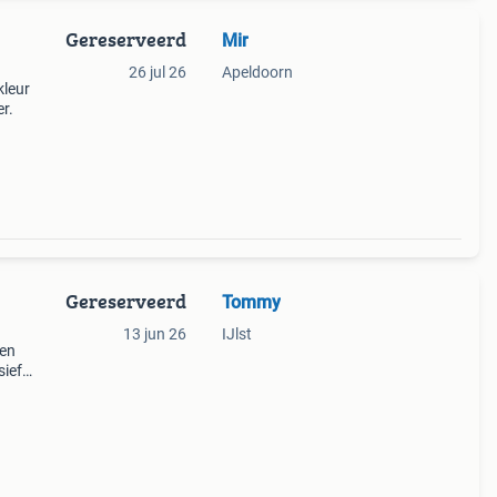
Gereserveerd
Mir
26 jul 26
Apeldoorn
kleur
r.
Gereserveerd
Tommy
13 jun 26
IJlst
nen
sief
ps
rkeer