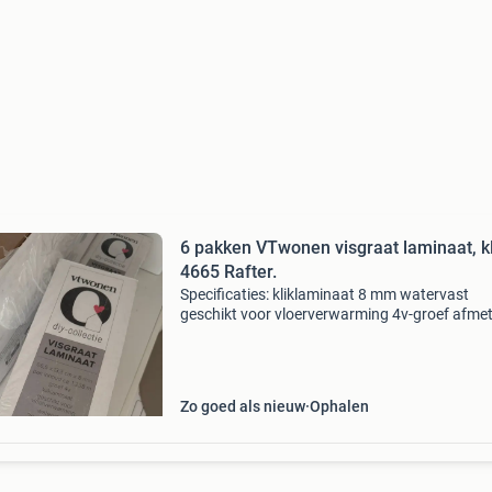
6 pakken VTwonen visgraat laminaat, k
4665 Rafter.
Specificaties: kliklaminaat 8 mm watervast
geschikt voor vloerverwarming 4v-groef afme
plank: 66,5 × 13,3 cm let op: in totaal 6 pakken
b-pak is geopend en is niet compleet (9 planke
aanwezi
Zo goed als nieuw
Ophalen