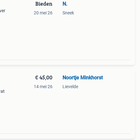
Bieden
N.
ver
20 mei 26
Sneek
€ 45,00
Noortje Minkhorst
14 mei 26
Lievelde
wat
rwei
mm v-