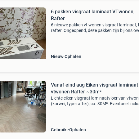
6 pakken visgraat laminaat VTwonen,
Rafter
6 nieuwe pakken vt wonen visgraat laminaat, 
rafter. Ongeopend, deze pakken zijn bij ons ove
Nieuw
Ophalen
Vanaf eind aug Eiken visgraat laminaat
vtwonen Rafter ~30m²
Lichte eiken visgraat laminaatvloer van vtwo
(karwei, type rafter), ca. 30M². Eventueel inclu
ondervloer (finifloor van kwantum, mdf met x
schuim). De vloer is in april 2020 gelegd en ve
Gebruikt
Ophalen