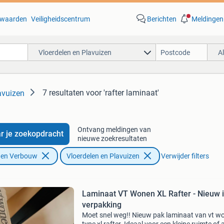
waarden
Veiligheidscentrum
Berichten
Meldingen
Vloerdelen en Plavuizen
A
7 resultaten
voor 'rafter laminaat'
avuizen
Ontvang meldingen van
r je zoekopdracht
nieuwe zoekresultaten
f en Verbouw
Vloerdelen en Plavuizen
Verwijder filters
Laminaat VT Wonen XL Rafter - Nieuw 
verpakking
Moet snel weg!! Nieuw pak laminaat van vt w