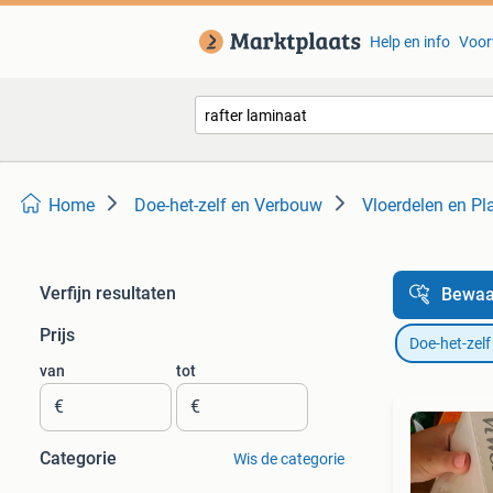
Help en info
Voor
Home
Doe-het-zelf en Verbouw
Vloerdelen en Pl
Verfijn resultaten
Bewaa
Prijs
Doe-het-zel
van
tot
€
€
Categorie
Wis de categorie