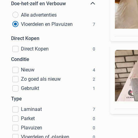
Doe-het-zelf en Verbouw
Alle advertenties
Vloerdelen en Plavuizen
7
Direct Kopen
Direct Kopen
0
Conditie
Nieuw
4
Zo goed als nieuw
2
Gebruikt
1
Type
Laminaat
7
Parket
0
Plavuizen
0
Vloerdelen of -planken
0